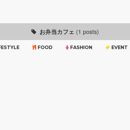
お弁当カフェ
(1 posts)
FESTYLE
FOOD
FASHION
EVENT