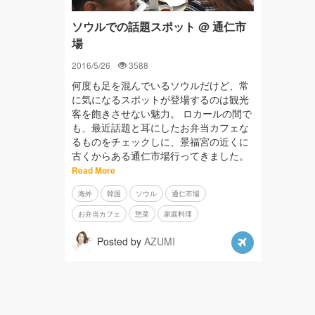
ソウルでの話題スポット @ 通仁市
場
2016/5/26
3588
何度も足を混んでいるソウルだけど、常
に気になるスポットが登場するのは観光
客を飽きさせない魅力。 ロカールの間で
も、最近話題と耳にしたお弁当カフェな
るものをチェックしに、景福宮の近くに
古くからある通仁市場行ってきました。
Read More
海外
韓国
ソウル
通仁市場
お弁当カフェ
惣菜
家庭料理
Posted by
AZUMI