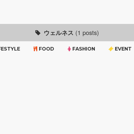
ウェルネス
(1 posts)
FESTYLE
FOOD
FASHION
EVENT