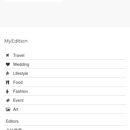
MyEdition
Travel
Wedding
Lifestyle
Food
Fashion
Event
Art
Editors
会社概要