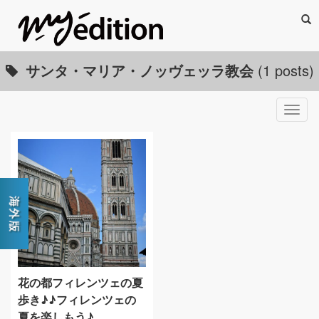
Sea
サンタ・マリア・ノッヴェッラ教会
(1 posts)
Togg
navig
花の都フィレンツェの夏
歩き♪♪フィレンツェの
夏を楽しもう♪