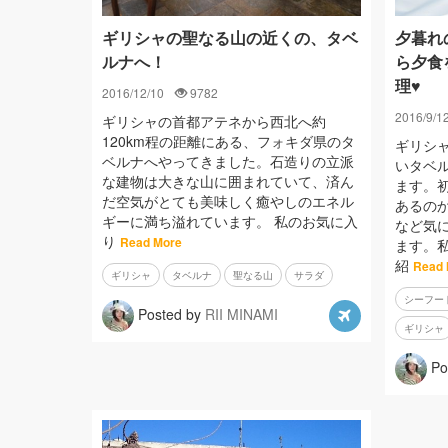
ギリシャの聖なる山の近くの、タベ
夕暮れ
ルナへ！
ら夕食
理♥
2016/12/10
9782
2016/9/1
ギリシャの首都アテネから西北へ約
120km程の距離にある、フォキダ県のタ
ギリシ
ベルナへやってきました。石造りの立派
いタベル
な建物は大きな山に囲まれていて、済ん
ます。
だ空気がとても美味しく癒やしのエネル
あるの
ギーに満ち溢れています。 私のお気に入
など気
り
Read More
ます。
紹
Read 
ギリシャ
タベルナ
聖なる山
サラダ
シーフー
Posted by
RII MINAMI
ギリシャ
Po