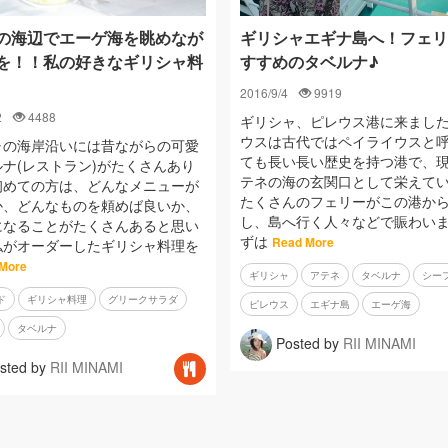
の海辺でエーゲ海を眺めなが
ギリシャエギナ島へ！フェリ
を！！私の好きなギリシャ料
すすめのタベルナ♪
2016/9/4
9919
2
4488
ギリシャ、ピレウス港に来まし
ウスは古代ではペイライウスと
ャの海岸沿いには昔ながらの可愛
ても長い長い歴史を持つ港で、
ナ(レストラン)がたくさんあり
テネの海の玄関口として栄えて
初めての方は、どんなメニューが
たくさんのフェリーがこの港か
か、どんなものを頼めば良いか、
し、島へ行く人々などで賑わいま
になることがたくさんあると思い
ずは
Read More
私がオーダーしたギリシャ料理を
More
ギリシャ
アテネ
タベルナ
シー
ド
ギリシャ料理
グリークサラダ
ピレウス
エギナ島
エーゲ海
タベルナ
Posted by
RII MINAMI
sted by
RII MINAMI