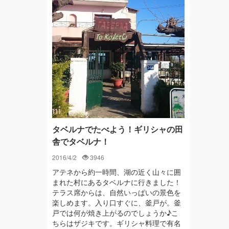
タベルナでたべよう！ギリシャの田
舎でタベルナ！
2016/4/2
3946
アテネから約一時間、湖の近く山々に囲
まれた村にあるタベルナに行きました！
テラス席からは、自然いっぱいの景色を
楽しめます。入り口すぐに、釜戸が。釜
戸では何が焼き上がるのでしょうか♪こ
ちらはザジキです。ギリシャ料理で有名