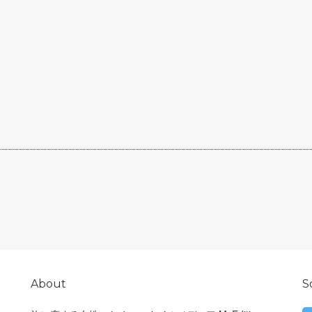
About
S