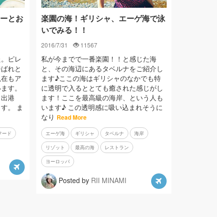
ーとお
楽園の海！ギリシャ、エーゲ海で泳
いでみる！！
2016/7/31
11567
た。ピレ
私が今までで一番楽園！！と感じた海
呼ばれと
と、その海辺にあるタベルナをご紹介し
現在もア
ます♪ここの海はギリシャのなかでも特
います。
に透明で入るととても癒された感じがし
ら出港
ます！ここを最高級の海岸、という人も
す。 ま
います♪ この透明感に吸い込まれそうに
なり
Read More
フード
エーゲ海
ギリシャ
タベルナ
海岸
リゾット
最高の海
レストラン
ヨーロッパ
Posted by
RII MINAMI