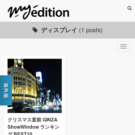
Sea
ディスプレイ
(1 posts)
Togg
navig
クリスマス直前 GINZA
ShowWindow ランキン
グ BEST10