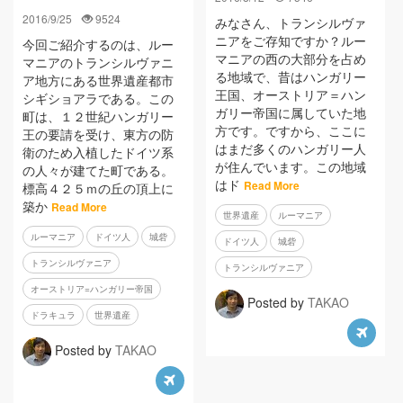
2016/9/25
9524
みなさん、トランシルヴァ
ニアをご存知ですか？ルー
今回ご紹介するのは、ルー
マニアの西の大部分を占め
マニアのトランシルヴァニ
る地域で、昔はハンガリー
ア地方にある世界遺産都市
王国、オーストリア＝ハン
シギショアラである。この
ガリー帝国に属していた地
町は、１２世紀ハンガリー
方です。ですから、ここに
王の要請を受け、東方の防
はまだ多くのハンガリー人
衛のため入植したドイツ系
が住んでいます。この地域
の人々が建てた町である。
はド
Read More
標高４２５ｍの丘の頂上に
築か
Read More
世界遺産
ルーマニア
ルーマニア
ドイツ人
城砦
ドイツ人
城砦
トランシルヴァニア
トランシルヴァニア
オーストリア=ハンガリー帝国
Posted by
TAKAO
ドラキュラ
世界遺産
Posted by
TAKAO