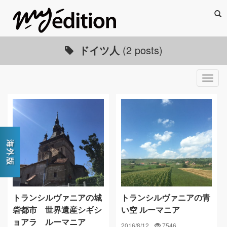
Sea
ドイツ人
(2 posts)
Togg
navig
トランシルヴァニアの城
トランシルヴァニアの青
砦都市 世界遺産シギシ
い空 ルーマニア
ョアラ ルーマニア
2016/8/12
7546