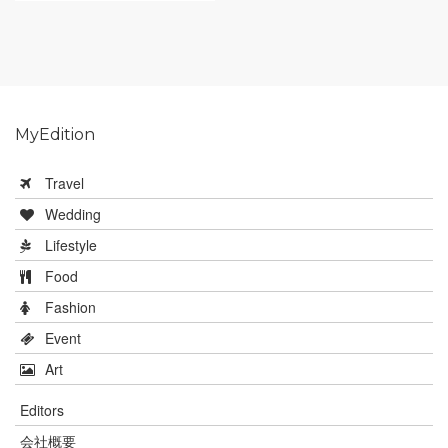
MyEdition
Travel
Wedding
Lifestyle
Food
Fashion
Event
Art
Editors
会社概要