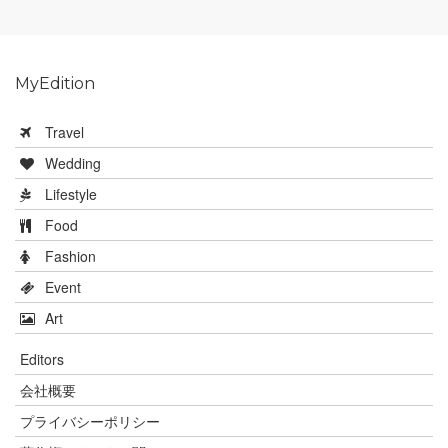
MyEdition
Travel
Wedding
Lifestyle
Food
Fashion
Event
Art
Editors
会社概要
プライバシーポリシー