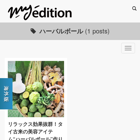
Sea
ハーバルボール
(1 posts)
Togg
navig
リラックス効果抜群！タ
イ古来の美容アイテ
ム“ハーバルボール”作り