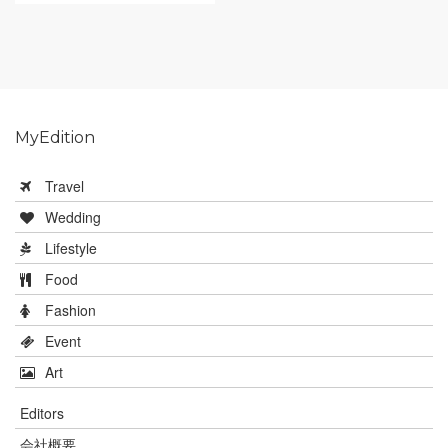
MyEdition
Travel
Wedding
Lifestyle
Food
Fashion
Event
Art
Editors
会社概要