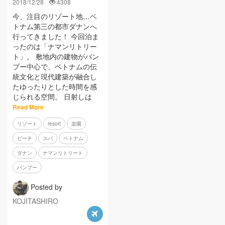
2018/12/28
4308
今、注目のリゾート地…ベ
トナム第三の都市ダナンへ
行ってきました！ 今回泊ま
ったのは「ナマンリトリー
ト」。 敷地内の建物がバン
ブー中心で、ベトナムの伝
統文化と現代建築が融合し
たゆったりとした時間を感
じられる空間。 日射しは
Read More
リゾート
resort
楽園
ビーチ
スパ
ベトナム
ダナン
ナマンリトリート
バンブー
Posted by
KOJITASHIRO