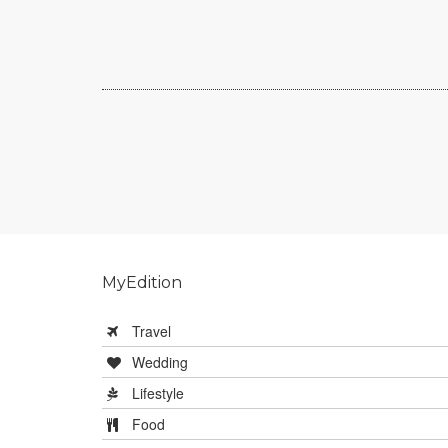
MyEdition
Travel
Wedding
Lifestyle
Food