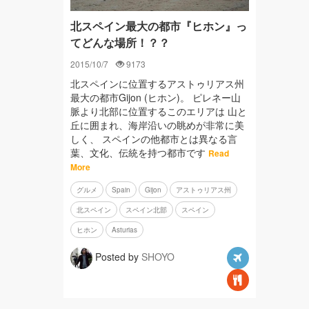
北スペイン最大の都市『ヒホン』っ
てどんな場所！？？
2015/10/7
9173
北スペインに位置するアストゥリアス州
最大の都市Gijon (ヒホン)。 ピレネー山
脈より北部に位置するこのエリアは 山と
丘に囲まれ、海岸沿いの眺めが非常に美
しく、 スペインの他都市とは異なる言
葉、文化、伝統を持つ都市です
Read
More
グルメ
Spain
Gijon
アストゥリアス州
北スペイン
スペイン北部
スペイン
ヒホン
Asturias
Posted by
SHOYO