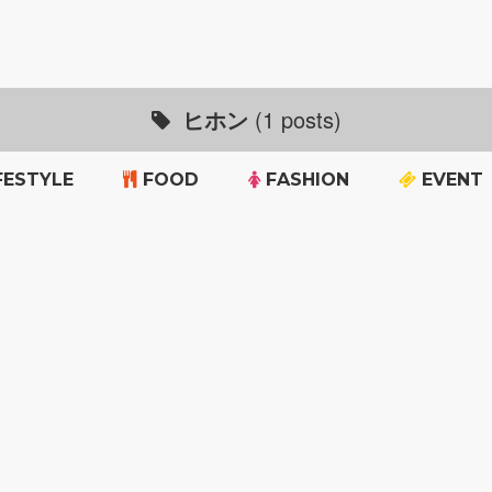
ヒホン
(1 posts)
FESTYLE
FOOD
FASHION
EVENT