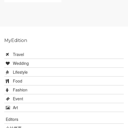
MyEdition
Travel
Wedding
Lifestyle
Food
Fashion
Event
Art
Editors
会社概要