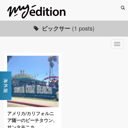
Sea
ビックサー
(1 posts)
Togg
navig
アメリカ/カリフォルニ
ア随一のビーチタウン、
サンタモニカ