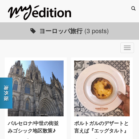
Sea
ヨーロッパ旅行
(3 posts)
Togg
navig
バルセロナ/中世の街並
ポルトガルのデザートと
みゴシック地区散策♪
言えば『エッグタルト』