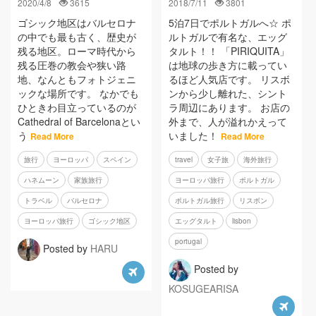
2020/4/8
3615
2018/7/11
3801
ゴシック地区はバルセロナ
5泊7日でポルトガルへ☆ ポ
の中でも最も古く、歴史が
ルトガルで有名な、エッグ
残る地区。ローマ時代から
タルト！！ 「PIRIQUITA」
残る圧巻の教会や狭い路
は地球の歩き方に載ってい
地、なんともフォトジェニ
るほど人気店です。 リスボ
ックな場所です。 なかでも
ンから少し離れた、シント
ひときわ目立っているのが
ラ周辺にあります。 お店の
Cathedral of Barcelonaとい
外まで、人が溢れかえって
う
いました！
Read More
Read More
旅行
ヨーロッパ
スペイン
travel
女子旅
海外旅行
ハネムーン
家族旅行
ヨーロッパ旅行
ポルトガル
トラベル
バルセロナ
ポルトガル旅行
リスボン
ヨーロッパ旅行
ゴシック地区
エッグタルト
lisbon
portugal
Posted by
HARU
Posted by
KOSUGEARISA