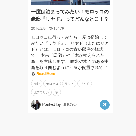
一度は泊まってみたい！モロッコの
豪邸『リヤド』ってどんなとこ！？
2016/2/9
10179
モロッコに行ってみたら一度は宿泊して
みたい『リヤド』。 リヤド（またはリア
ド）とは、モロッコの古い邸宅の様式
で、 本来「邸宅」や「木が植えられた
庭」を意味します。 噴水や木々のある中
庭を取り囲むように部屋が配置されてい
る
Read More
海外
モロッコ
リヤド
リアド
北アフリカ
宿
Posted by
SHOYO