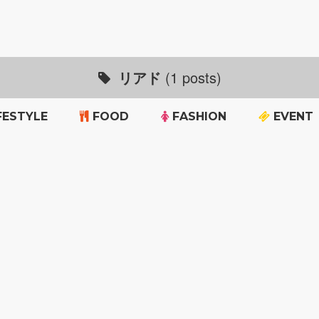
リアド
(1 posts)
FESTYLE
FOOD
FASHION
EVENT