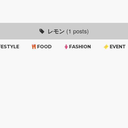
レモン
(1 posts)
FESTYLE
FOOD
FASHION
EVENT