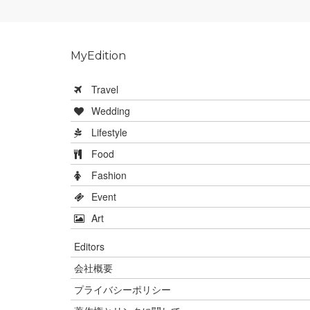
MyEdition
Travel
Wedding
Lifestyle
Food
Fashion
Event
Art
Editors
会社概要
プライバシーポリシー