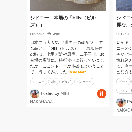
シドニー 本場の「bills（ビル
シドニ
ズ）」
麗な、
2017/9/7
5208
2017/9/3
日本でも大人気！“世界一の朝食”として
始めま
名高い、「bills（ビルズ）」 東京在住
ニーの
の時は、七里ガ浜や原宿、二子玉川、お
チやパ
台場の店舗に、時折食べに行っていまし
惚れ込
たが、ここシドニーが本拠地ということ
て、今年
で、行ってみました
己紹介
Read More
シドニー
bills
ビルズ
パンケーキ
ビーチ
シェリー
Posted by
MIKI
NAKAGAWA
Po
NAKAG