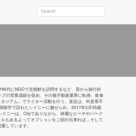
学時代にNGOで北朝鮮を訪問するなど、昔から旅行好
ップの営業成績を収め、その後不動産業界に転身。飲食
スタジアム」でライター活動を行う。直近は、外資系不
留学で訪れたシドニーに魅せられ、2017年2月35歳
ドニーは、Cityでありながら、綺麗なビーチやパーク
イルもあるよってオプションをご紹介出来れば…そして
思案しています。