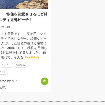
ー 移住を決意させるほど綺
シティ近郊ビーチ！
5436
して！美希です。 実は私、シド
シティでありながら、綺麗なビー
ークといった自然の溢れる環境に
んで、35歳にして、移住を目指し
2月に転居して参りました。 自
も兼ねて、そんな
Read More
シドニー
sydeney
ビーチ
sted by
MIKI
AWA