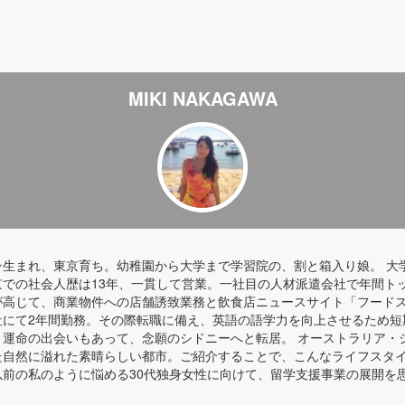
MIKI NAKAGAWA
ン生まれ、東京育ち。幼稚園から大学まで学習院の、割と箱入り娘。 大
京での社会人歴は13年、一貫して営業。一社目の人材派遣会社で年間ト
が高じて、商業物件への店舗誘致業務と飲食店ニュースサイト「フード
にて2年間勤務。その際転職に備え、英語の語学力を向上させるため短期
運命の出会いもあって、念願のシドニーへと転居。 オーストラリア・シ
た自然に溢れた素晴らしい都市。ご紹介することで、こんなライフスタ
以前の私のように悩める30代独身女性に向けて、留学支援事業の展開を