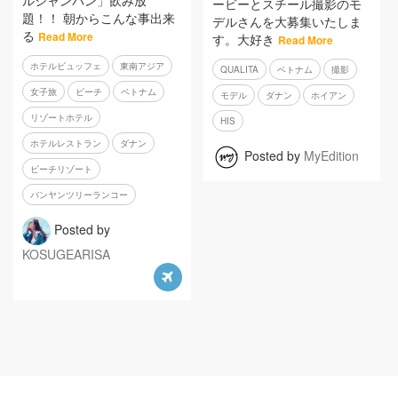
ルシャンパン」飲み放
ービーとスチール撮影のモ
題！！ 朝からこんな事出来
デルさんを大募集いたしま
る
Read More
す。大好き
Read More
ホテルビュッフェ
東南アジア
QUALITA
ベトナム
撮影
女子旅
ビーチ
ベトナム
モデル
ダナン
ホイアン
リゾートホテル
HIS
ホテルレストラン
ダナン
Posted by
MyEdition
ビーチリゾート
バンヤンツリーランコー
Posted by
KOSUGEARISA