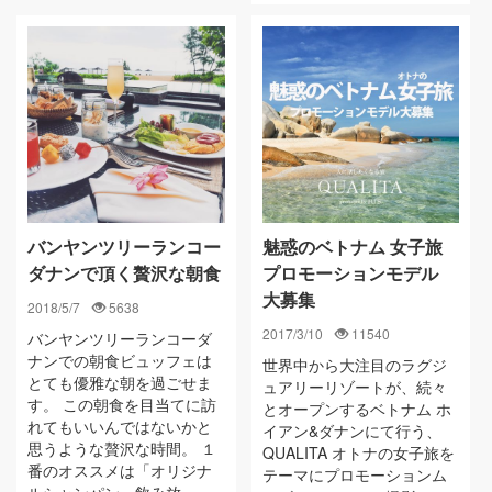
バンヤンツリーランコー
魅惑のベトナム 女子旅
ダナンで頂く贅沢な朝食
プロモーションモデル
大募集
2018/5/7
5638
2017/3/10
11540
バンヤンツリーランコーダ
ナンでの朝食ビュッフェは
世界中から大注目のラグジ
とても優雅な朝を過ごせま
ュアリーリゾートが、続々
す。 この朝食を目当てに訪
とオープンするベトナム ホ
れてもいいんではないかと
イアン&ダナンにて行う、
思うような贅沢な時間。 １
QUALITA オトナの女子旅を
番のオススメは「オリジナ
テーマにプロモーションム