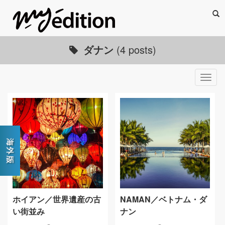
Sea
ダナン
(4 posts)
Togg
navig
ホイアン／世界遺産の古
NAMAN／ベトナム・ダ
い街並み
ナン