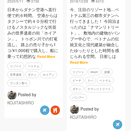
2020/5/11
3736
2018/12/28
4310
日本からダナン空港へ直行
今、注目のリゾート地…ベ
便で約６時間。 空港からは
トナム第三の都市ダナンへ
タクシーで約４０分程で行
行ってきました！ 今回泊ま
けるノスタルジックな街並
ったのは「ナマンリトリー
みの世界遺産の街「ホイア
ト」。 敷地内の建物がバン
ン」。 トゥボン川での灯篭
ブー中心で、ベトナムの伝
流し。 路上の売り子から1
統文化と現代建築が融合し
コ/¥1,000程で購入し、船に
たゆったりとした時間を感
乗って幻想的な
じられる空間。 日射しは
Read More
Read More
リゾート
ベトナム
リゾート
resort
楽園
世界遺産
ダナン
ホイアン
ビーチ
スパ
ベトナム
ランタン祭り
ダナン
ナマンリトリート
Posted by
バンブー
KOJITASHIRO
Posted by
KOJITASHIRO