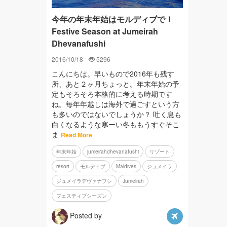
今年の年末年始はモルディブで！
Festive Season at Jumeirah
Dhevanafushi
2016/10/18
5296
こんにちは。早いもので2016年も残す
所、あと２ヶ月ちょっと。年末年始の予
定もそろそろ本格的に考える時期です
ね。毎年年越しは海外で過ごすという方
も多いのではないでしょうか？ 吐く息も
白くなるような寒ーい冬ももうすぐそこ
ま
Read More
年末年始
jumeirahdhevanafushi
リゾート
resort
モルディブ
Maldives
ジュメイラ
ジュメイラデヴァナフシ
Jumeirah
フェスティブシーズン
Posted by