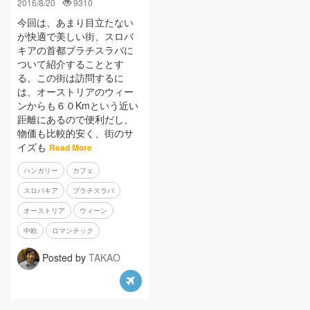
2016/8/20
9310
今回は、あまり目立たない
が快適で美しい街、スロバ
キアの首都ブラチスラバに
ついて紹介することとす
る。この街は訪問するに
は、オーストリアのウィー
ンからも６０Kmという近い
距離にあるので便利だし、
物価も比較的安く、街のサ
イズも
Read More
ハンガリー
カフェ
スロバキア
ブラチスラバ
オーストリア
ウィーン
中欧
ロマンチック
Posted by
TAKAO