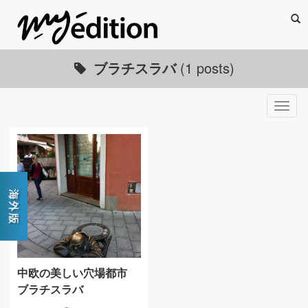
Sea
ブラチスラバ
(1 posts)
Togg
navig
中欧の美しい穴場都市
ブラチスラバ