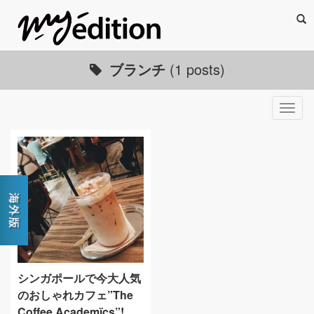
Sea
ブランチ
(1 posts)
Togg
navig
シンガポールで今大人気
のおしゃれカフェ”The
Coffee Academïcs”!