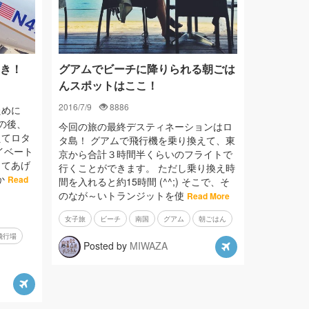
き！
グアムでビーチに降りられる朝ごは
んスポットはここ！
2016/7/9
8886
ために
の後、
今回の旅の最終デスティネーションはロ
えてロタ
タ島！ グアムで飛行機を乗り換えて、東
イベート
京から合計３時間半くらいのフライトで
ってあげ
行くことができます。 ただし乗り換え時
か
Read
間を入れると約15時間 (^^;) そこで、そ
のなが～いトランジットを使
Read More
女子旅
ビーチ
南国
グアム
朝ごはん
飛行場
Posted by
MIWAZA