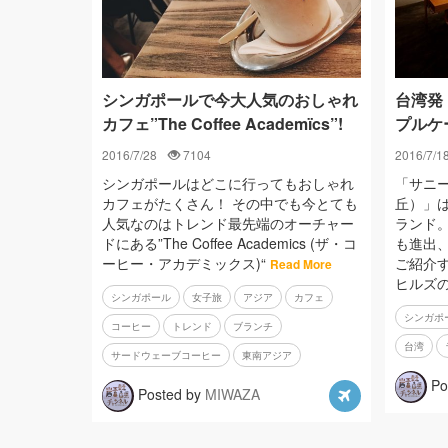
シンガポールで今大人気のおしゃれ
台湾発
カフェ”The Coffee Academïcs”!
プルケ
2016/7/28
7104
2016/7/1
シンガポールはどこに行ってもおしゃれ
「サニーヒ
カフェがたくさん！ その中でも今とても
丘）」
人気なのはトレンド最先端のオーチャー
ランド
ドにある”The Coffee Academics (ザ・コ
も進出
ーヒー・アカデミックス)“
ご紹介
Read More
ヒルズ
シンガポール
女子旅
アジア
カフェ
シンガポ
コーヒー
トレンド
ブランチ
台湾
サードウェーブコーヒー
東南アジア
Po
Posted by
MIWAZA