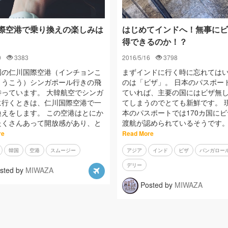
際空港で乗り換えの楽しみは
はじめてインドへ！無事にビ
得できるのか！？
0
3383
2016/5/16
3798
国の仁川国際空港（インチョンこ
まずインドに行く時に忘れては
くうこう）シンガポール行きの飛
のは「ビザ」。 日本のパスポー
待っています。 大韓航空でシンガ
ていれば、主要の国にはビザ無
に行くときは、仁川国際空港で一
てしまうのでとても新鮮です。 
換えをします。 この空港はとにか
本のパスポートでは170カ国に
たくさんあって開放感があり、と
渡航が認められているそうです。
re
Read More
韓国
空港
スムージー
アジア
インド
ビザ
バンガロー
デリー
sted by
MIWAZA
Posted by
MIWAZA