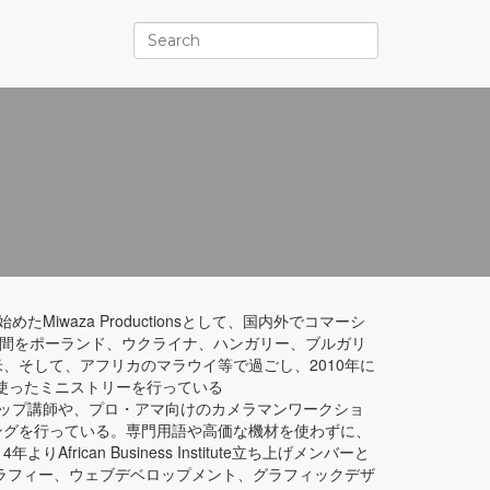
iwaza Productionsとして、国内外でコマーシ
月間をポーランド、ウクライナ、ハンガリー、ブルガリ
、そして、アフリカのマラウイ等で過ごし、2010年に
写真を使ったミニストリーを行っている
のワークショップ講師や、プロ・アマ向けのカメラマンワークショ
ングを行っている。専門用語や高価な機材を使わずに、
can Business Institute立ち上げメンバーと
グラフィー、ウェブデベロップメント、グラフィックデザ