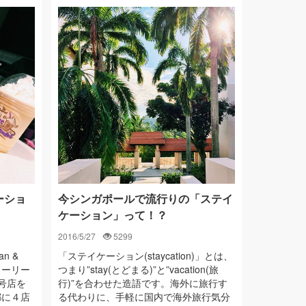
ーショ
今シンガポールで流行りの「ステイ
ケーション」って！？
2016/5/27
5299
n &
「ステイケーション(staycation)」とは、
ィーリー
つまり”stay(とどまる)”と”vacation(旅
１号店を
行)”を合わせた造語です。海外に旅行す
都に４店
る代わりに、手軽に国内で海外旅行気分