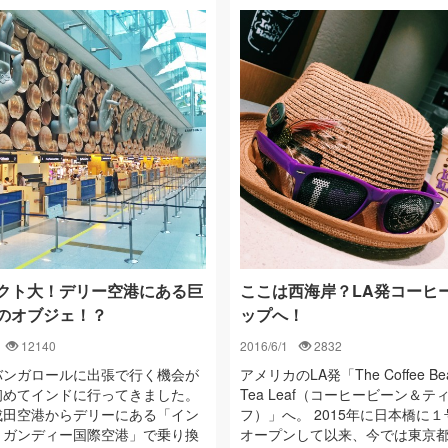
クト大！デリー空港にある巨
ここは西海岸？LA発コーヒ
のオブジェ！？
ップへ！
12140
2016/6/1
2832
バンガロールに出張で行く機会が
アメリカのLA発「The Coffee Bea
初めてインドに行ってきました。
Tea Leaf（コーヒービーン＆テ
成田空港からデリーにある「イン
フ）」へ。 2015年に日本橋に
・ガンディー国際空港」で乗り換
オープンして以来、今では東京