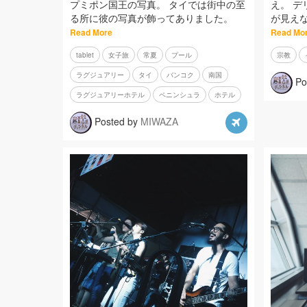
プミポン国王の写真。 タイでは街中の至
え。 
る所に彼の写真が飾ってありました。
が見え
Read More
Read Mo
tablet
女子旅
常夏
プール
宗教
ラグジュアリー
タイ
バンコク
南国
Po
ラグジュアリーホテル
ペニンシュラ
ホテル
Posted by
MIWAZA