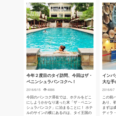
今年２度目のタイ訪問、今回はザ・
インパ
ペニンシュラバンコクへ！
大な手
2016/6/15
4886
2016/6/7
今回のバンコク滞在では、ホテルをどこ
この前
にしようかかなり迷った末「ザ・ペニン
あり、
シュラバンコク」に泊まることに！ ホテ
まずは
ルのサインの横にあるのは、タイ王国の
ディラ