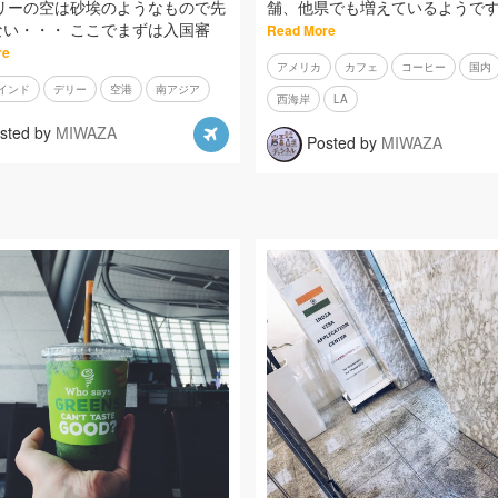
デリーの空は砂埃のようなもので先
舗、他県でも増えているようです
ない・・・ ここでまずは入国審
Read More
re
アメリカ
カフェ
コーヒー
国内
インド
デリー
空港
南アジア
西海岸
LA
sted by
MIWAZA
Posted by
MIWAZA