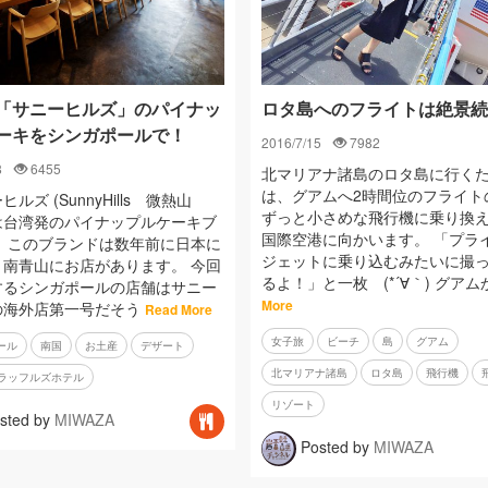
「サニーヒルズ」のパイナッ
ロタ島へのフライトは絶景続
ーキをシンガポールで！
2016/7/15
7982
8
6455
北マリアナ諸島のロタ島に行く
は、グアムへ2時間位のフライト
ルズ (SunnyHills 微熱山
ずっと小さめな飛行機に乗り換
は台湾発のパイナップルケーキブ
国際空港に向かいます。 「プラ
。 このブランドは数年前に日本に
ジェットに乗り込むみたいに撮
、南青山にお店があります。 今回
るよ！」と一枚 (*´∀｀) グアム
するシンガポールの店舗はサニー
More
の海外店第一号だそう
Read More
女子旅
ビーチ
島
グアム
ール
南国
お土産
デザート
北マリアナ諸島
ロタ島
飛行機
ラッフルズホテル
リゾート
sted by
MIWAZA
Posted by
MIWAZA