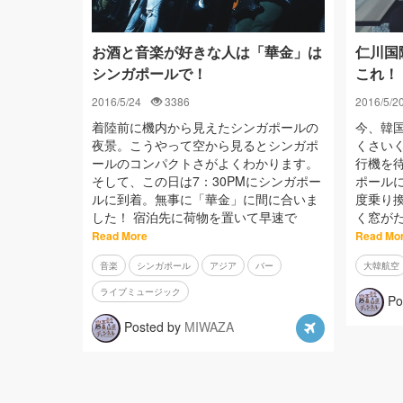
お酒と音楽が好きな人は「華金」は
仁川国
シンガポールで！
これ！
2016/5/24
3386
2016/5/2
着陸前に機内から見えたシンガポールの
今、韓
夜景。こうやって空から見るとシンガポ
くさい
ールのコンパクトさがよくわかります。
行機を
そして、この日は7：30PMにシンガポー
ポール
ルに到着。無事に「華金」に間に合いま
度乗り
した！ 宿泊先に荷物を置いて早速で
く窓が
Read More
Read Mo
音楽
シンガポール
アジア
バー
大韓航空
ライブミュージック
Po
Posted by
MIWAZA