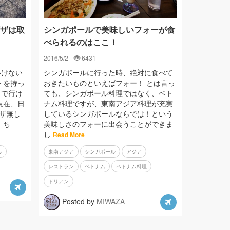
ザは取
シンガポールで美味しいフォーが食
べられるのはここ！
2016/5/2
6431
いけない
シンガポールに行った時、絶対に食べて
トを持っ
おきたいものといえばフォー！ とは言っ
しで行け
ても、シンガポール料理ではなく、ベト
現在、日
ナム料理ですが、東南アジア料理が充実
ビザ無し
しているシンガポールならでは！という
 ち
美味しさのフォーに出会うことができま
し
Read More
ル
東南アジア
シンガポール
アジア
レストラン
ベトナム
ベトナム料理
ドリアン
Posted by
MIWAZA