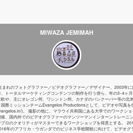
MIWAZA JEMIMAH
年生まれのフォトグラファー／ビデオグラファー／デザイナー。2003年に始めたM
影、トータルマーケティングコンテンツの制作を行う傍ら、年の3−4ヶ
東欧や、主にオレゴン州、ワシントン州、カナダのバンクーバー等の北米
国際ミッションチームEvangelos Productionsとして、ビデオや
p://evangelos.in/)。 撮影の他に、マラウイ共和国にある大学で
開催、国内外でのビデオグラファーのマンツーマンインターントレーニ
プロのクオリティがマスターできるワークショップを得意とする。 2014年よりAfri
2016年のアフリカ・ウガンダでのビジネス学校開校に向けて、ビデオ