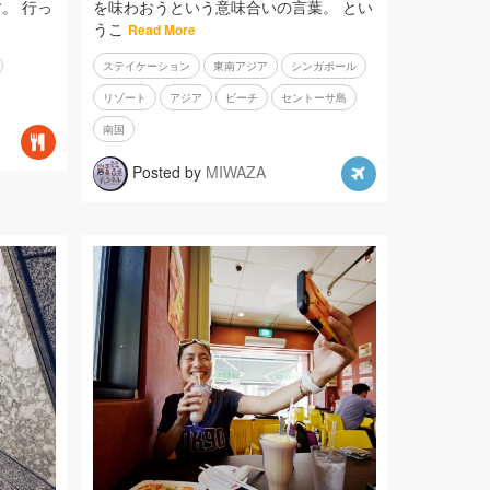
。 行っ
を味わおうという意味合いの言葉。 とい
うこ
Read More
ステイケーション
東南アジア
シンガポール
リゾート
アジア
ビーチ
セントーサ島
南国
Posted by
MIWAZA