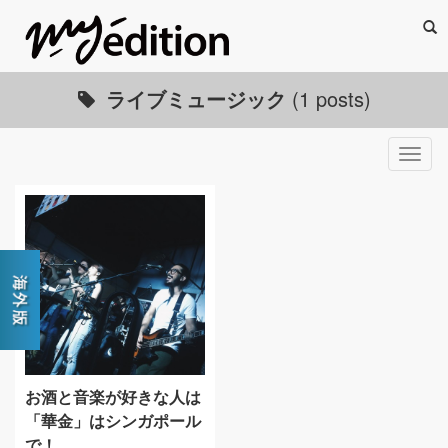
Sea
ライブミュージック
(1 posts)
Togg
navig
お酒と音楽が好きな人は
「華金」はシンガポール
で！