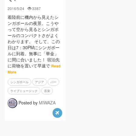
2016/5/24
3387
着陸前に機内から見えたシ
ンガポールの夜景。こうや
って空から見るとシンガポ
ールのコンパクトさがよく
わかります。 そして、この
日は7：30PMにシンガポー
ルに到着。無事に「華金」
に間に合いました！ 宿泊先
に荷物を置いて早速で
Read
More
シンガポール
アジア
バー
ライブミュージック
音楽
Posted by
MIWAZA