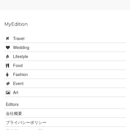
MyEdition
Travel
Wedding
Lifestyle
Food
Fashion
Event
Art
Editors
会社概要
プライバシーポリシー