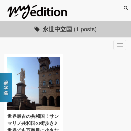
Sea
永世中立国
(1 posts)
Togg
navig
世界最古の共和国！サン
マリノ共和国の街歩き♪
世界でも五番目に小さな