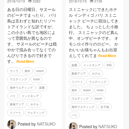
2018/10/19
3382
2018/10/19
3738
ある日の日曜日、サヌール
スミニャックにできたホテ
のビーチでまったり。 バリ
ル インディゴ バリ スミニ
島は言わずと知れたリゾー
ャック ビーチに宿泊してき
トアイランドな訳ですが、
ました。 ちょっとした小旅
この小さい島でも地区によ
行。 スミニャックのど真ん
って雰囲気が異なるので
中、オンザビーチです。 オ
す。 サヌールのビーチは穏
モシロイ作りのロビー。 か
やかで混み合ってなくての
わいいお猿ちゃんもお出迎
んびりできるので好きで
えしてくれてま
Read More
す。
Read More
楽園
インドネシア
IHG
ヴィラ
海外
resort
東南アジア
ホテル
ウエディング
hotel
リゾート
ウェディング
海外ウエディング
楽園
海外
resort
hotel
バリ
インドネシア
ウエディング
travel
東南アジア
ホテル
海外ウエディング
女子旅
リゾート
ウェディング
バリ
Posted by
NATSUKO
Posted by
NATSUKO