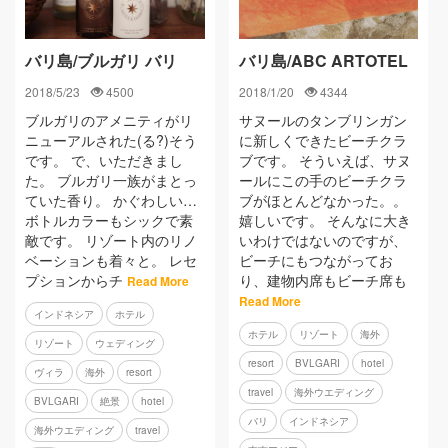
バリ島/ブルガリ バリ
バリ島/ABC ARTOTEL
2018/5/23
4500
2018/1/20
4344
ブルガリのアメニティがリ
サヌールのタンブリンガン
ニューアルされた(る?)そう
に新しくできたビーチクラ
です。 で、いただきまし
ブです。 そういえば、サヌ
た。 ブルガリ一族がまとっ
ールにこの手のビーチクラ
ていた香り。 かぐわしい…
ブがほとんどなかった。。
ボトルカラーもシックで素
嬉しいです。 そんなに大き
敵です。 リゾート内のリノ
いわけではないのですが、
ベーションも着々と。 レセ
ビーチにもつながってお
プションからチ
り、建物内席もビーチ席も
Read More
Read More
インドネシア
ホテル
ホテル
リゾート
海外
リゾート
ウェディング
resort
BVLGARI
hotel
ヴィラ
海外
resort
travel
海外ウエディング
BVLGARI
絶景
hotel
バリ
インドネシア
海外ウエディング
travel