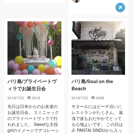
バリ島/プライベートヴ
バリ島/Soul on the
ィラでお誕生日会
Beach
2018/7/25
3918
2018/7/25
4098
先日は日本からのお友達の
サヌールにはビーチ沿いに
お誕生日会。 スミニャック
レストランがたくさん。 遠
のプライベートヴィラで行
浅で波もおだやかでとって
われました。 Sweetな主役
も心地よいです。 この日は
girlのイメージでデコレーシ
Jl. PANTAI SINDUから入っ