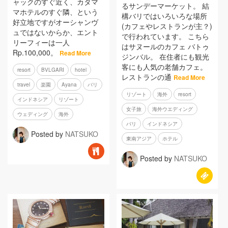
ャックのすぐ近く、カタマ
るサンデーマーケット。 結
マホテルのすぐ隣、という
構バリではいろいろな場所
好立地ですがオーシャンヴ
(カフェやレストランが主？)
ュではないからか、エント
で行われています。 こちら
リーフィーは一人
はサヌールのカフェ バトゥ
Rp.100,000。
Read More
ジンバル。 在住者にも観光
客にも人気の老舗カフェ。
resort
BVLGARI
hotel
レストランの通
Read More
travel
楽園
Ayana
バリ
リゾート
海外
resort
インドネシア
リゾート
女子旅
海外ウエディング
ウェディング
海外
バリ
インドネシア
Posted by
NATSUKO
東南アジア
ホテル
Posted by
NATSUKO