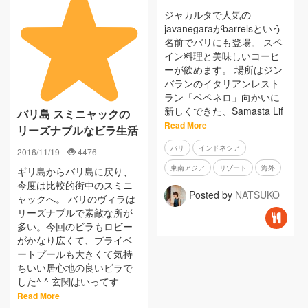
ジャカルタで人気の
javanegaraがbarrelsという
名前でバリにも登場。 スペ
イン料理と美味しいコーヒ
ーが飲めます。 場所はジン
バランのイタリアンレスト
ラン「ペペネロ」向かいに
新しくできた、Samasta Lif
バリ島 スミニャックの
Read More
リーズナブルなビラ生活
バリ
インドネシア
2016/11/19
4476
東南アジア
リゾート
海外
ギリ島からバリ島に戻り、
今度は比較的街中のスミニ
Posted by
NATSUKO
ャックへ。 バリのヴィラは
リーズナブルで素敵な所が
多い。今回のビラもロビー
がかなり広くて、プライベ
ートプールも大きくて気持
ちいい居心地の良いビラで
した^ ^ 玄関はいってす
Read More