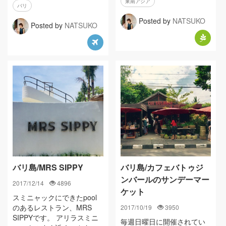
東南アジア
バリ
Posted by
NATSUKO
Posted by
NATSUKO
バリ島/MRS SIPPY
バリ島/カフェバトゥジ
ンバールのサンデーマー
2017/12/14
4896
ケット
スミニャックにできたpool
のあるレストラン、MRS
2017/10/19
3950
SIPPYです。 アリラスミニ
毎週日曜日に開催されてい