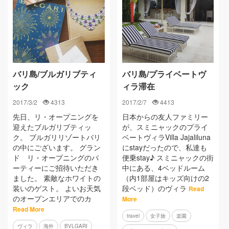
バリ島/ブルガリブティ
バリ島/プライベートヴ
ック
ィラ滞在
2017/3/2
4313
2017/2/7
4413
先日、リ・オープニングを
日本からの友人ファミリー
迎えたブルガリブティッ
が、スミニャックのプライ
ク。 ブルガリリゾートバリ
ベートヴィラVilla Jajaliluna
の中にございます。 グラン
にstayだったので、私達も
ド リ・オープニングのパ
便乗stay♪ スミニャックの街
ーティーにご招待いただき
中にある、4ベッドルーム
ました。 素敵なホワイトの
（内1部屋はキッズ向けの2
装いのゲスト。 よいお天気
段ベッド）のヴィラ
Read
のオープンエリアでのカ
More
Read More
travel
女子旅
楽園
ヴィラ
海外
BVLGARI