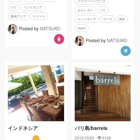
プライベートヴィラ
バリ
インドネシア
おもしろい
バリ
東南アジア
リゾート
インドネシア
ヴィラ
海外
Posted by
NATSUKO
resort
Posted by
NATSUKO
インドネシア
バリ島/barrels
2016/10/20
3143