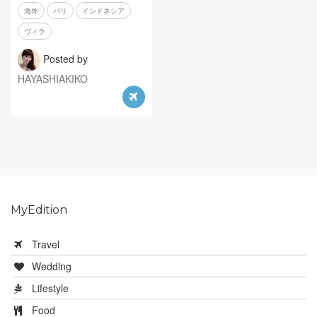
海外
バリ
インドネシア
ヴィラ
Posted by
HAYASHIAKIKO
MyEdition
Travel
Wedding
Lifestyle
Food