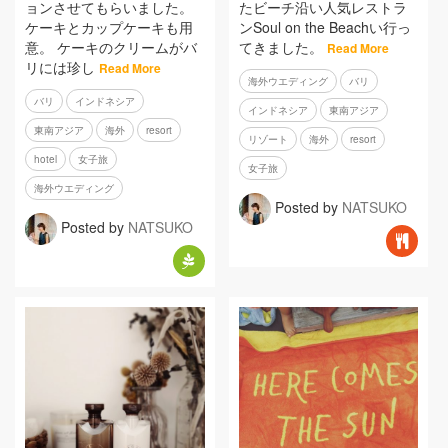
ョンさせてもらいました。
たビーチ沿い人気レストラ
ケーキとカップケーキも用
ンSoul on the Beachい行っ
意。 ケーキのクリームがバ
てきました。
Read More
リには珍し
Read More
海外ウエディング
バリ
バリ
インドネシア
インドネシア
東南アジア
東南アジア
海外
resort
リゾート
海外
resort
hotel
女子旅
女子旅
海外ウエディング
Posted by
NATSUKO
Posted by
NATSUKO