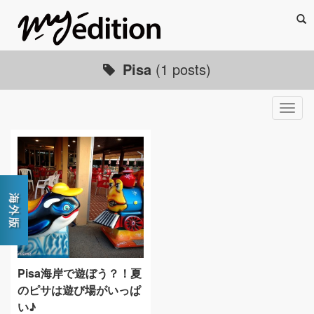
Sea
Pisa
(1 posts)
Togg
navig
Pisa海岸で遊ぼう？！夏
のピサは遊び場がいっぱ
い♪