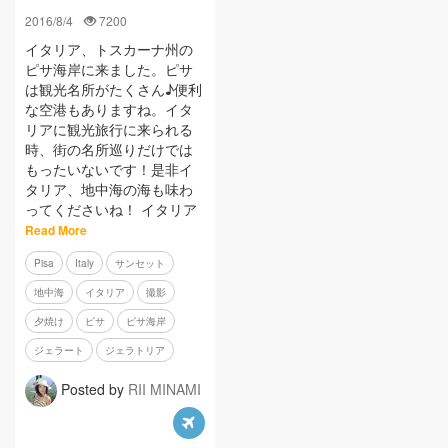
2016/8/4
7200
イタリア、トスカーナ州の
ピサ海岸に来ました。ピサ
は観光名所がたくさん♪便利
な空港もありますね。イタ
リアに観光旅行に来られる
時、街の名所巡りだけでは
もったいないです！是非イ
タリア、地中海の海も味わ
ってくださいね！ イタリア
Read More
Pisa
Italy
サンセット
地中海
イタリア
撮影
夕焼け
ピサ
ピサ海岸
ジェラート
ジェラトリア
Posted by
RII MINAMI