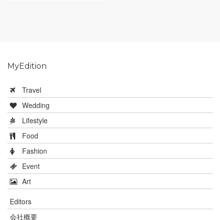
MyEdition
Travel
Wedding
Lifestyle
Food
Fashion
Event
Art
Editors
会社概要