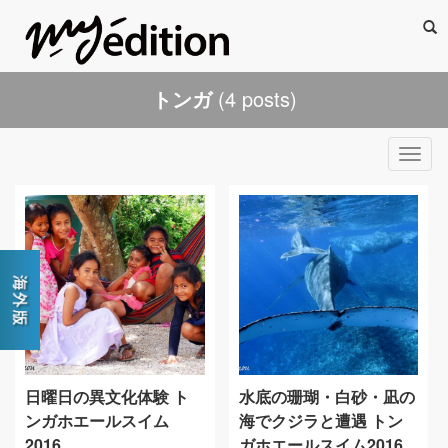
Sea
トンガ
(4 posts)
Togg
navig
日曜日の異文化体験 ト
水底の珊瑚・白砂・凪の
ンガホエールスイム
海でクジラと遭遇 トン
2016
ガホエールスイム2016