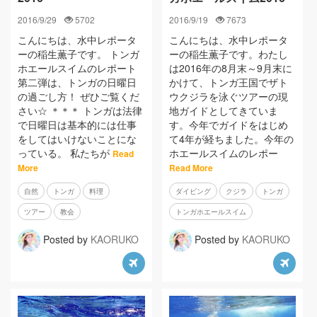
2016/9/29
5702
2016/9/19
7673
こんにちは、水中レポータ
こんにちは、水中レポータ
ーの稲生薫子です。 トンガ
ーの稲生薫子です。わたし
ホエールスイムのレポート
は2016年の8月末～9月末に
第二弾は、トンガの日曜日
かけて、トンガ王国でザト
の過ごし方！ ぜひご覧くだ
ウクジラを泳ぐツアーの現
さい☆ ＊＊＊ トンガは法律
地ガイドとしてきていま
で日曜日は基本的には仕事
す。今年でガイドをはじめ
をしてはいけないことにな
て4年が経ちました。今年の
っている。 私たちが
ホエールスイムのレポー
Read
More
Read More
自然
トンガ
料理
ダイビング
クジラ
トンガ
ツアー
教会
トンガホエールスイム
Posted by
KAORUKO
Posted by
KAORUKO