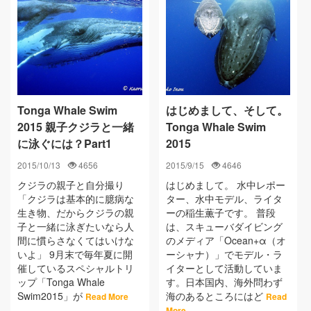
Tonga Whale Swim
はじめまして、そして。
2015 親子クジラと一緒
Tonga Whale Swim
に泳ぐには？Part1
2015
2015/10/13
4656
2015/9/15
4646
クジラの親子と自分撮り
はじめまして。 水中レポー
「クジラは基本的に臆病な
ター、水中モデル、ライタ
生き物、だからクジラの親
ーの稲生薫子です。 普段
子と一緒に泳ぎたいなら人
は、スキューバダイビング
間に慣らさなくてはいけな
のメディア「Ocean+α（オ
いよ」 9月末で毎年夏に開
ーシャナ）」でモデル・ラ
催しているスペシャルトリ
イターとして活動していま
ップ「Tonga Whale
す。日本国内、海外問わず
Swim2015」が
海のあるところにはど
Read More
Read
More