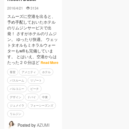
2016/4/21
3134
スムーズに空港を出ると、
予め手配しておいたホテル
のリムジンサービスで出
発！ さすがホテルのリムジ
ン。 ゆったり快適。 ウェッ
トタオルもミネラルウォー
ターもwifiも完備していま
す。 とはいえ、空港からは
たった２０分ほど
Read More
客室
アメニティ
ホテル
バスルーム
リゾート
バルコニー
ビーチ
デザイン
ドバイ
中東
ジュメイラ
フォーシーズンズ
リムジン
Posted by
AZUMI