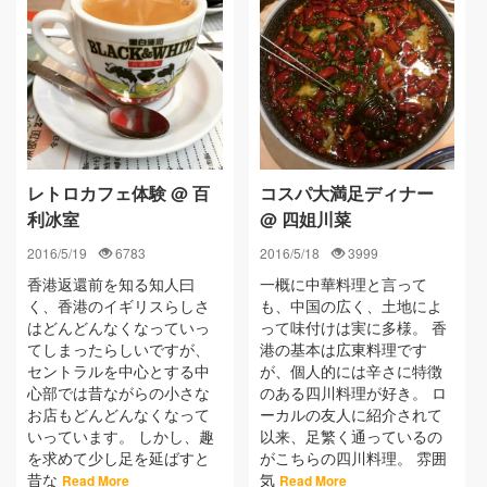
レトロカフェ体験 @ 百
コスパ大満足ディナー
利冰室
@ 四姐川菜
2016/5/19
6783
2016/5/18
3999
香港返還前を知る知人曰
一概に中華料理と言って
く、香港のイギリスらしさ
も、中国の広く、土地によ
はどんどんなくなっていっ
って味付けは実に多様。 香
てしまったらしいですが、
港の基本は広東料理です
セントラルを中心とする中
が、個人的には辛さに特徴
心部では昔ながらの小さな
のある四川料理が好き。 ロ
お店もどんどんなくなって
ーカルの友人に紹介されて
いっています。 しかし、趣
以来、足繁く通っているの
を求めて少し足を延ばすと
がこちらの四川料理。 雰囲
昔な
気
Read More
Read More