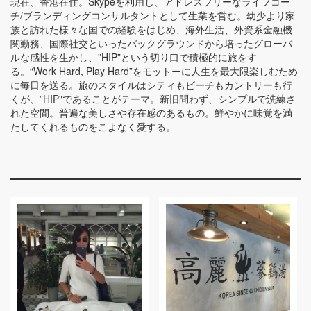
現在、香港在住。Skypeを利用し、アドレスフリーなライフコー
チ/ブランディングコンサルタントとして生業を営む。幼少より家
族と訪れた様々な国での経験をはじめ、海外生活、外資系金融機
関勤務、国際社交といったバックグラウンドから培ったグローバ
ルな感性を生かし、”HIP”という切り口で積極的に旅をす
る。“Work Hard, Play Hard”をモットーに人生を最大限楽しむため
に毎日を送る。旅のスタイルはシティもビーチもカントリーも行
くが、”HIP"であることがテーマ。新旧問わず、シンプルで洗練さ
れた空間。普遍な美しさや存在感のあるもの。鮮やかに味覚を満
たしてくれるものをこよなく愛する。