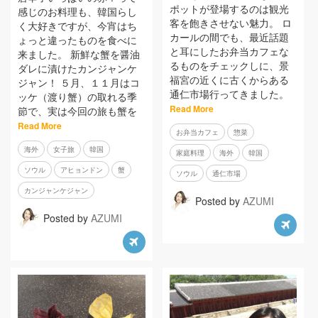
ポットが登場するのは観光
感じのお料理も、韓国らし
客を飽きさせない魅力。 ロ
く大好きですが、今宵はち
カールの間でも、最近話題
ょっと違ったものを食べに
と耳にしたお弁当カフェな
来ました。 新鮮な蟹を醤油
るものをチェックしに、景
ダレに漬けたカンジャンケ
福宮の近くに古くからある
ジャン！ ５月、１１月はコ
通仁市場行ってきました。
ッケ（渡り蟹）の取れる季
Read More
節で、実は今回の旅も蟹を
Read More
お弁当カフェ
惣菜
海外
女子旅
韓国
家庭料理
海外
韓国
ソウル
アヒョンドン
蟹
ソウル
通仁市場
カンジャンケジャン
Posted by
AZUMI
Posted by
AZUMI