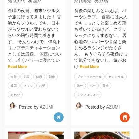
2016/5/23
4929
2016/5/20
3859
金曜の夜発、週末ソウル女
食後の楽しみといえば、バ
子旅に行ってきました！ 香
ーやクラブ。 香港には大人
港からソウルまでも、日本
でもしっとりと楽しめる落
からソウルと変わらないく
ち着いているけど、クラッ
らいの飛行時間で着きま
シックになりすぎない、居
す。 そんなわけで、弾丸ト
心地のいいバーや音楽も楽
リップデスティネーション
しめるラウンジがたくさ
としては最適。 深夜につい
ん。 もうそろそろ夜遊びっ
て、若くパワーに溢れてい
て気分でもないし、気がお
け
Read More
Read More
海外
美容
健康
朝食
ブティックホテル
セントラル
韓国
ソウル
お粥
海外
バー
香港
あわび
ミクソロジスト
Posted by
AZUMI
Posted by
AZUMI