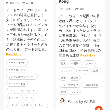
Kong
2016/5/17
4568
2016/5/16
6309
アートウィーク中はアート
フェアの開催と並行して、
アートウィーク期間中の香
多くのギャラリーでパーテ
港は世界中からコレクター
ィーや個別のエキシビショ
やバイヤーが集結するた
ンが開催されます。 広いフ
め、名の通ったレストラン
ェア会場を歩き回るだけで
は連日満席。 そして、中で
も、結構体力を使うのに、
も競争率が高いのが、香港
点在するギャラリーを巡る
の名門会員制倶楽部、The
のも大変。 アート関係者が
China Club。 植民地時代の
Read More
歴史ある建物
Read More
アートウィーク
歴史
中国銀行
アート
アートセントラル
コロニアル
ディナー
建築
コンテンポラリーアート
香港
社交界
アートバーゼル
チャイナクラブ
会員制倶楽部
リチャードペティボーン
名門
シノワ
ギャラリー
アート
Posted by
AZUMI
イベント
香港
パーティー