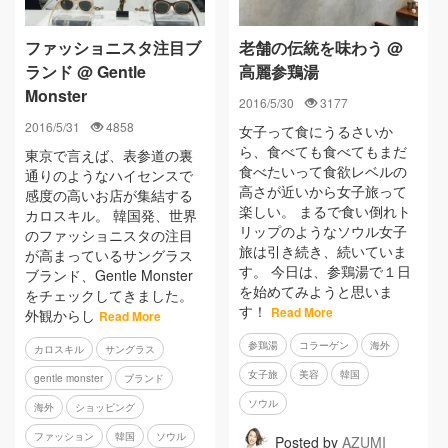
ファッショニスタ注目ブ
老舗の伝統を味わう @
ランド @ Gentle
高麗参鶏湯
Monster
2016/5/30
3177
2016/5/31
4858
女子って食にうるさいか
ら、食べても食べてもまだ
東京で言えば、表参道の裏
食べたいって食欲レベルの
通りのようなハイセンスで
高さが近いから女子旅って
感度の高いお店が集結する
楽しい。 まるで食い倒れト
カロスキル。 韓国発、世界
リップのようなソウル女子
のファッショニスタの注目
旅は引き続き、続いていま
が高まっているサングラス
す。 今日は、参鶏湯で１日
ブランド、Gentle Monster
を始めてみようと思いま
をチェックしてきました。
す！
Read More
外観からし
Read More
参鶏湯
コラーゲン
海外
カロスキル
サングラス
女子旅
美容
韓国
gentle monster
ブランド
ソウル
海外
ショッピング
ファッション
韓国
ソウル
Posted by
AZUMI