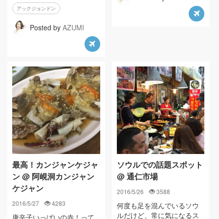
アックジョンドン
Posted by
AZUMI
最高！カンジャンケジャ
ソウルでの話題スポット
ン @ 阿峴洞カンジャン
@ 通仁市場
ケジャン
2016/5/26
3588
2016/5/27
4283
何度も足を混んでいるソウ
ルだけど、常に気になるス
唐辛子いっぱいの赤！って