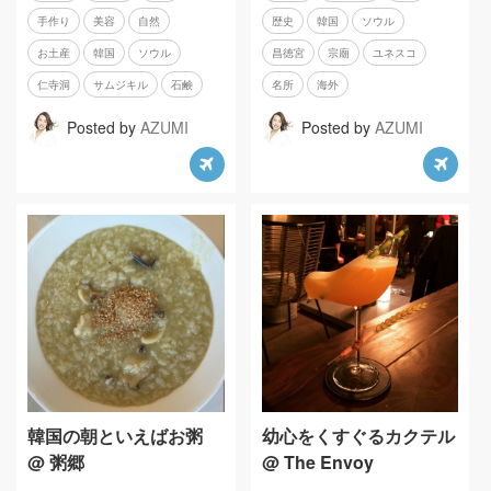
手作り
美容
自然
歴史
韓国
ソウル
お土産
韓国
ソウル
昌徳宮
宗廟
ユネスコ
仁寺洞
サムジキル
石鹸
名所
海外
Posted by
AZUMI
Posted by
AZUMI
韓国の朝といえばお粥
幼心をくすぐるカクテル
@ 粥郷
@ The Envoy