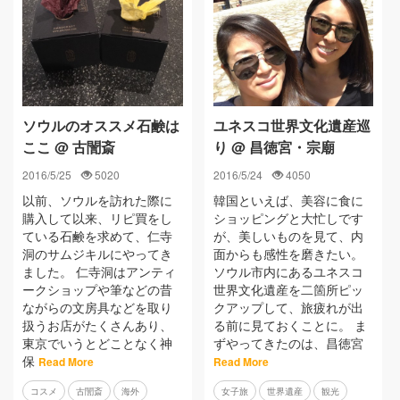
ソウルのオススメ石鹸は
ユネスコ世界文化遺産巡
ここ @ 古誾斎
り @ 昌徳宮・宗廟
2016/5/25
5020
2016/5/24
4050
以前、ソウルを訪れた際に
韓国といえば、美容に食に
購入して以来、リピ買をし
ショッピングと大忙しです
ている石鹸を求めて、仁寺
が、美しいものを見て、内
洞のサムジキルにやってき
面からも感性を磨きたい。
ました。 仁寺洞はアンティ
ソウル市内にあるユネスコ
ークショップや筆などの昔
世界文化遺産を二箇所ピッ
ながらの文房具などを取り
クアップして、旅疲れが出
扱うお店がたくさんあり、
る前に見ておくことに。 ま
東京でいうとどことなく神
ずやってきたのは、昌徳宮
保
Read More
Read More
コスメ
古誾斎
海外
女子旅
世界遺産
観光