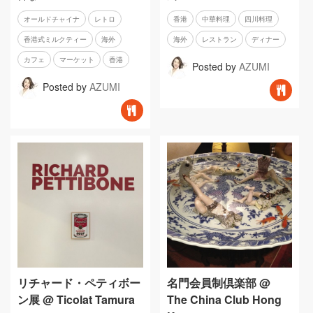
オールドチャイナ
レトロ
香港
中華料理
四川料理
香港式ミルクティー
海外
海外
レストラン
ディナー
カフェ
マーケット
香港
Posted by
AZUMI
Posted by
AZUMI
リチャード・ペティボー
名門会員制倶楽部 @
ン展 @ Ticolat Tamura
The China Club Hong