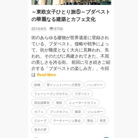
～東欧女子ひとり旅⑤～ブダペスト
の華麗なる建築とカフェ文化
2016/9/5
9706
街のあらゆる建物が世界遺産に登録され
ている、ブダペスト。侵略や戦争によっ
て、街が幾度となく大火に見舞われ、失
われ、そのたびに再建されてきた、不屈
の美しさを誇る街。 前回に引き続きご紹
介する「ブダペストの楽しみ方」、今回
は
Read More
鎖橋
聖イシュトバーン大聖堂
ハンガリー
フォーシーズンズホテル
ブダペスト
国会議事堂
東欧
ニューヨークカフェ
カフェ
ブックカフェ
建築
ジェルボー
クルーズ
マーチャーシュ教会
教会
夜景
漁夫の砦