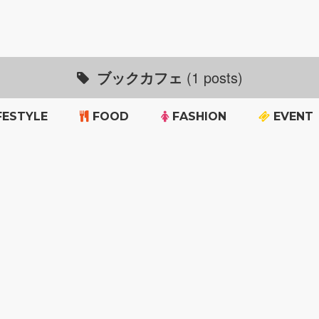
ブックカフェ
(1 posts)
FESTYLE
FOOD
FASHION
EVENT