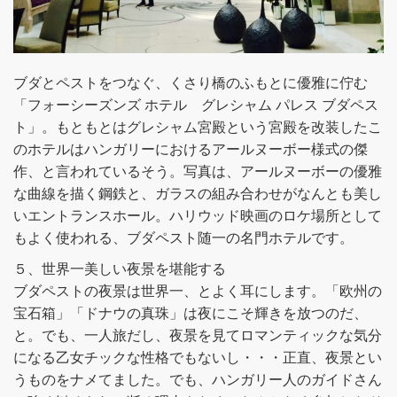
ブダとペストをつなぐ、くさり橋のふもとに優雅に佇む
「フォーシーズンズ ホテル グレシャム パレス ブダペス
ト」。もともとはグレシャム宮殿という宮殿を改装したこ
のホテルはハンガリーにおけるアールヌーボー様式の傑
作、と言われているそう。写真は、アールヌーボーの優雅
な曲線を描く鋼鉄と、ガラスの組み合わせがなんとも美し
いエントランスホール。ハリウッド映画のロケ場所として
もよく使われる、ブダペスト随一の名門ホテルです。
５、世界一美しい夜景を堪能する
ブダペストの夜景は世界一、とよく耳にします。「欧州の
宝石箱」「ドナウの真珠」は夜にこそ輝きを放つのだ、
と。でも、一人旅だし、夜景を見てロマンティックな気分
になる乙女チックな性格でもないし・・・正直、夜景とい
うものをナメてました。でも、ハンガリー人のガイドさん