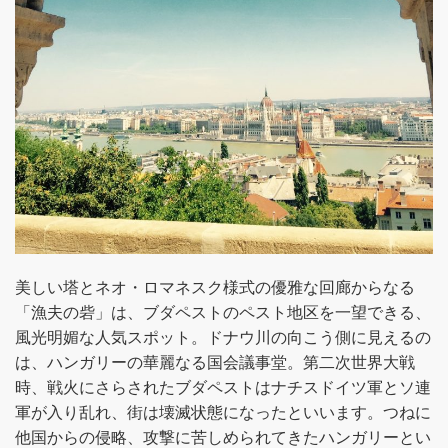
美しい塔とネオ・ロマネスク様式の優雅な回廊からなる
「漁夫の砦」は、ブダペストのペスト地区を一望できる、
風光明媚な人気スポット。ドナウ川の向こう側に見えるの
は、ハンガリーの華麗なる国会議事堂。第二次世界大戦
時、戦火にさらされたブダペストはナチスドイツ軍とソ連
軍が入り乱れ、街は壊滅状態になったといいます。つねに
他国からの侵略、攻撃に苦しめられてきたハンガリーとい