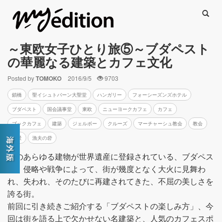
Searc
～東欧女子ひとり旅⑤～ブダペスト
の華麗なる建築とカフェ文化
Posted by
TOMOKO
2016/9/5
9703
鎖橋
聖イシュトバーン大聖堂
ハンガリー
フォーシーズンズホテル
ブダペスト
国会議事堂
東欧
ニューヨークカフェ
カフェ
ブックカフェ
建築
ジェルボー
クルーズ
マーチャーシュ教会
教会
夜景
漁夫の砦
街のあらゆる建物が世界遺産に登録されている、ブダペス
ト。侵略や戦争によって、街が幾度となく大火に見舞わ
れ、失われ、そのたびに再建されてきた、不屈の美しさを
誇る街。
前回に引き続きご紹介する「ブダペストの楽しみ方」、今
回は街を語る上で欠かせない名建築と、人気のカフェスポ