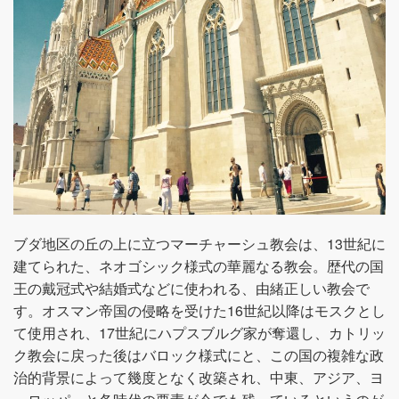
ブダ地区の丘の上に立つマーチャーシュ教会は、13世紀に
建てられた、ネオゴシック様式の華麗なる教会。歴代の国
王の戴冠式や結婚式などに使われる、由緒正しい教会で
す。オスマン帝国の侵略を受けた16世紀以降はモスクとし
て使用され、17世紀にハプスブルグ家が奪還し、カトリッ
ク教会に戻った後はバロック様式にと、この国の複雑な政
治的背景によって幾度となく改築され、中東、アジア、ヨ