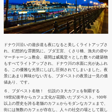
ドナウ川沿いの遊歩道も夜になると美しくライトアップさ
れ、幻想的な雰囲気に。ブダ王宮、くさり橋、漁夫の砦や
マーチャーシュ教会、昼間は威風堂々とした数々の建築物
もすべてライトアップされ、ドナウ川の水面に光があふれ
る。この優雅な光景にしばし圧倒されてしまいました。夜
景にあまり興味がない方も、ブダペストの夜景は一見の価
値あり、です。
６、ブダペスト名物！ 伝説の３大カフェを制覇する
19世紀後半からカフェ文化が花開いたブダペスト。100年
以上の歴史を誇る老舗のカフェからモダンなカフェまで、
街には無数のカフェが存在し、人々の社交の場として親し