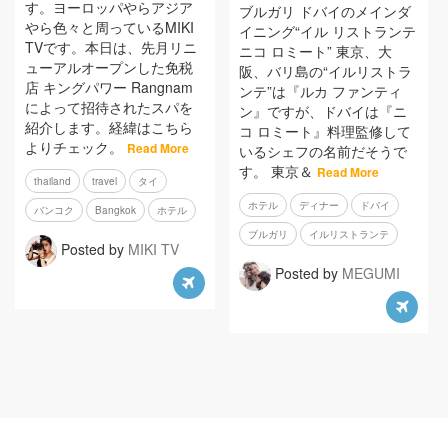
す。ヨーロッパやらアジア
ブルガリ ドバイのメインダ
やら色々と周っているMIKI
イニング“イル リストランテ
TVです。本日は、先月リニ
ニコ ロミート” 東京、大
ューアルオープンした免税
阪、バリ島の“イルリストラ
店 キングパワー Rangnam
ンテ”は『ルカ ファンティ
によって招待されたスパを
ン』ですが、ドバイは『ニ
紹介します。経緯はこちら
コ ロミート』料理監修して
よりチェック。
Read More
いるシェフの名前だそうで
す。 東京＆
Read More
thailand
travel
タイ
ホテル
ディナー
ドバイ
バンコク
Bangkok
ホテル
ブルガリ
イルリストランテ
Posted by
MIKI TV
Posted by
MEGUMI