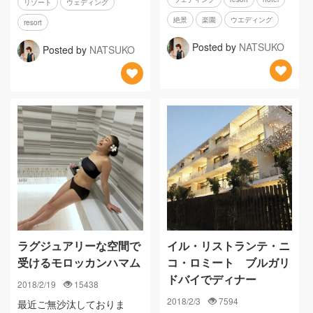
リゾート
ウェディング
絶景
楽園
ウエディング
resort
Posted by
NATSUKO
Posted by
NATSUKO
ラグジュアリーな空間で
イル・リストランテ・ニ
受けるモロッカンハマム
コ・ロミート ブルガリ
ドバイでディナー
2018/2/19
15438
2018/2/3
7594
最近ご無沙汰しておりま