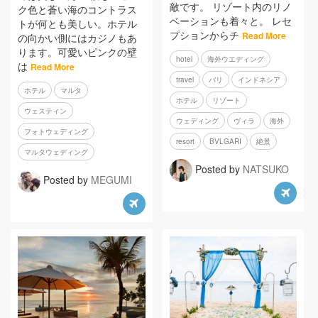
敵です。 リゾート内のリノ
ク色と蒼い海のコントラス
ベーションも着々と。 レセ
トが何とも美しい。ホテル
プションからチ
Read More
の向かい側にはカジノもあ
ります。可愛いピンクの壁
hotel
海外ウエディング
は
Read More
travel
バリ
インドネシア
ホテル
マルタ
ホテル
リゾート
ウェスティン
ウェディング
ヴィラ
海外
フォトウェディング
resort
BVLGARI
絶景
マルタウェディング
Posted by
NATSUKO
Posted by
MEGUMI