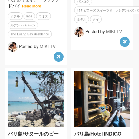
バンコク
ドバイ
Read More
137 ピラーズ スイーツ & レシデンシズ 
ホテル
laos
ラオス
ホテル
タイ
ルアン・パバーン
Posted by
MIKI TV
The Luang Say Residence
Posted by
MIKI TV
バリ島/サヌールのビー
バリ島/Hotel INDIGO