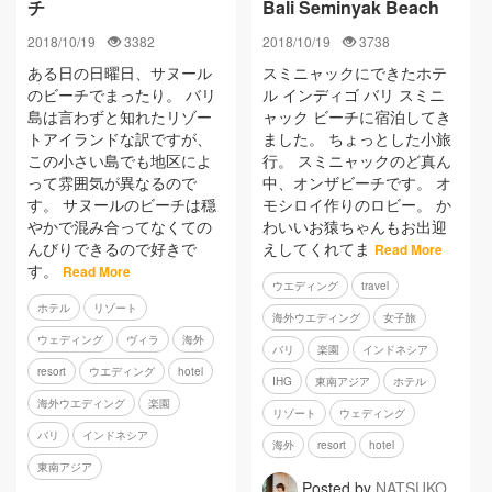
チ
Bali Seminyak Beach
2018/10/19
3382
2018/10/19
3738
ある日の日曜日、サヌール
スミニャックにできたホテ
のビーチでまったり。 バリ
ル インディゴ バリ スミニ
島は言わずと知れたリゾー
ャック ビーチに宿泊してき
トアイランドな訳ですが、
ました。 ちょっとした小旅
この小さい島でも地区によ
行。 スミニャックのど真ん
って雰囲気が異なるので
中、オンザビーチです。 オ
す。 サヌールのビーチは穏
モシロイ作りのロビー。 か
やかで混み合ってなくての
わいいお猿ちゃんもお出迎
んびりできるので好きで
えしてくれてま
Read More
す。
Read More
ウエディング
travel
ホテル
リゾート
海外ウエディング
女子旅
ウェディング
ヴィラ
海外
バリ
楽園
インドネシア
resort
ウエディング
hotel
IHG
東南アジア
ホテル
海外ウエディング
楽園
リゾート
ウェディング
バリ
インドネシア
海外
resort
hotel
東南アジア
Posted by
NATSUKO