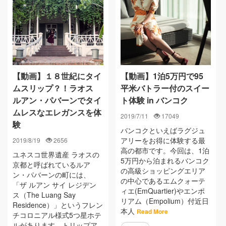
【動画】１８世紀にタイ
【動画】1泊5万円で95
ムスリップ？！ラオス
平米バトラー付のスイー
ルアン・パバーンでタイ
ト体験 in バンコク
ムレスなエレガンスを体
2019/7/11
17049
験
バンコクといえばラグジュ
アリーをお得に体験する最
2019/8/19
2656
高の都市です。今回は、1泊
ユネスコ世界遺産 ラオスの
5万円から泊まれるバンコク
京都と呼ばれているルア
の高級ショッピングエリア
ン・パバーンの町には、
の中心であるエムクォーテ
「ザ ルアン サイ レジデン
ィエ(EmQuartier)やエンポ
ス（The Luang Say
リアム（Empolium）付近日
Residence）」というフレン
本人
Read More
チコロニアル様式5つ星ホテ
ルがあります。トリップア