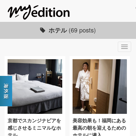
ホテル
(69 posts)
Togg
navig
京都でスカンジナビアを
美容効果も！福岡にある
感じさせるミニマルなホ
最高の朝を迎えるための
テル
ホテルに潜入