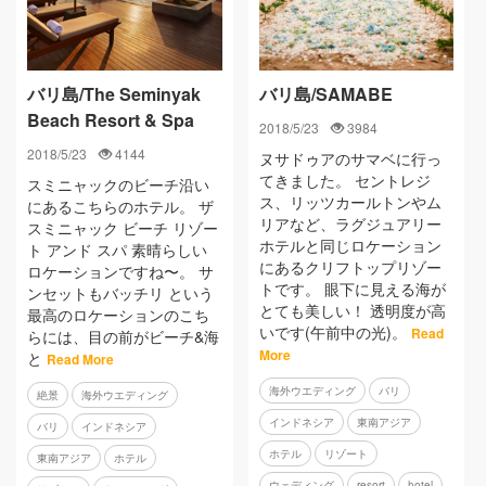
バリ島/The Seminyak
バリ島/SAMABE
Beach Resort & Spa
2018/5/23
3984
2018/5/23
4144
ヌサドゥアのサマベに行っ
てきました。 セントレジ
スミニャックのビーチ沿い
ス、リッツカールトンやム
にあるこちらのホテル。 ザ
リアなど、ラグジュアリー
スミニャック ビーチ リゾー
ホテルと同じロケーション
ト アンド スパ 素晴らしい
にあるクリフトップリゾー
ロケーションですね〜。 サ
トです。 眼下に見える海が
ンセットもバッチリ という
とても美しい！ 透明度が高
最高のロケーションのこち
いです(午前中の光)。
Read
らには、目の前がビーチ&海
More
と
Read More
海外ウエディング
バリ
絶景
海外ウエディング
インドネシア
東南アジア
バリ
インドネシア
ホテル
リゾート
東南アジア
ホテル
ウェディング
resort
hotel