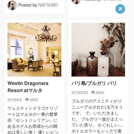
Posted by
NATSUKO
Westin Dragonara
バリ島/ブルガリ バリ
Resort atマルタ
2018/5/23
4500
2018/6/3
4393
ブルガリのアメニティがリ
ニューアルされた(る?)そう
ウェスティンドラゴナリゾ
です。 で、いただきまし
ートはマルタの一番の繁華
た。 ブルガリ一族がまとっ
街『セントジュリアン』に
ていた香り。 かぐわしい…
あるホテルお部屋からの眺
ボトルカラーもシックで素
めは美しい海！ 優しいピン