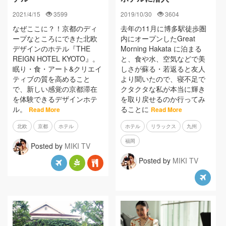
2021/4/15
3599
2019/10/30
3604
なぜここに？！京都のディ
去年の11月に博多駅徒歩圏
ープなところにできた北欧
内にオープンしたGreat
デザインのホテル『THE
Morning Hakata に泊まる
REIGN HOTEL KYOTO』。
と、食や水、空気などで美
眠り・食・アート&クリエイ
しさが蘇る・若返ると友人
ティブの質を高めること
より聞いたので、寝不足で
で、新しい感覚の京都滞在
クタクタな私が本当に輝き
を体験できるデザインホテ
を取り戻せるのか行ってみ
ル。
ることに
Read More
Read More
北欧
京都
ホテル
ホテル
リラックス
九州
福岡
Posted by
MIKI TV
Posted by
MIKI TV