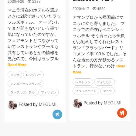
2020/4/26
2389
2020/4/17
4550
マニラ滞在のホテルを選ぶ
ときに2択で迷っていたラッ
アマンプロから帰国前にマ
フルズホテル。 オープンし
ニラに立ち寄りました。 マ
てまだ間もないという事で
ニラでの滞在はペニンシュ
気になっていたのですが、
ラホテル そう言ったら全員
フェアモントとつながって
がお勧めしてくれたレスト
いてレストランやプールも
ラン『ブラックバード』リ
共有しているとかの情報を
コメンド率100％でした。そ
見たので、今回はラッフル
んな地元の方が勧めるレス
Read More
トラン、行かないわけ
Read
More
マニラ
ロングバー
レストラン
フィリピン
シンガポールスリング
ブラックバード
マニラ
ラッフルズホテル
フィリピン
Posted by
MEGUMI
Posted by
MEGUMI