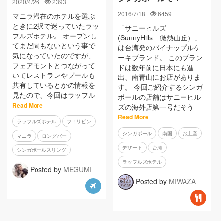
2020/4/26
2393
2016/7/18
6459
マニラ滞在のホテルを選ぶ
ときに2択で迷っていたラッ
「サニーヒルズ
フルズホテル。 オープンし
(SunnyHills 微熱山丘）」
てまだ間もないという事で
は台湾発のパイナップルケ
気になっていたのですが、
ーキブランド。 このブラン
フェアモントとつながって
ドは数年前に日本にも進
いてレストランやプールも
出、南青山にお店がありま
共有しているとかの情報を
す。 今回ご紹介するシンガ
見たので、今回はラッフル
ポールの店舗はサニーヒル
Read More
ズの海外店第一号だそう
Read More
ラッフルズホテル
フィリピン
シンガポール
南国
お土産
マニラ
ロングバー
デザート
台湾
シンガポールスリング
ラッフルズホテル
Posted by
MEGUMI
Posted by
MIWAZA