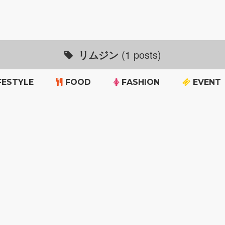
リムジン
(1 posts)
FESTYLE
FOOD
FASHION
EVENT