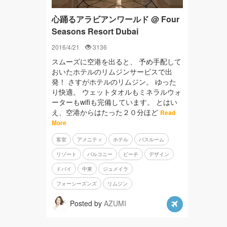
心踊るアラビアンワールド @ Four
Seasons Resort Dubai
2016/4/21
3136
スムーズに空港を出ると、 予め手配して
おいたホテルのリムジンサービスで出
発！ さすがホテルのリムジン。 ゆった
り快適。 ウェットタオルもミネラルウォ
ーターもwifiも完備しています。 とはい
え、空港からはたった２０分ほど
Read
More
客室
アメニティ
ホテル
バスルーム
リゾート
バルコニー
ビーチ
デザイン
ドバイ
中東
ジュメイラ
フォーシーズンズ
リムジン
Posted by
AZUMI