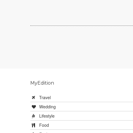
MyEdition
Travel
Wedding
Lifestyle
Food