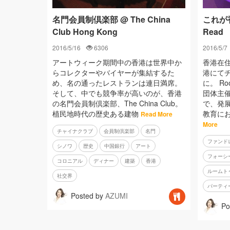
名門会員制倶楽部 @ The China
これが香
Club Hong Kong
Read
2016/5/16
6306
2016/5/7
アートウィーク期間中の香港は世界中か
香港在
らコレクターやバイヤーが集結するた
港にて
め、名の通ったレストランは連日満席。
に。 Ro
そして、中でも競争率が高いのが、香港
団体主
の名門会員制倶楽部、The China Club。
で、発
植民地時代の歴史ある建物
教育に
Read More
More
チャイナクラブ
会員制倶楽部
名門
ファンド
シノワ
歴史
中国銀行
アート
フォーシ
コロニアル
ディナー
建築
香港
ルームト
社交界
パーティ
Posted by
AZUMI
Po