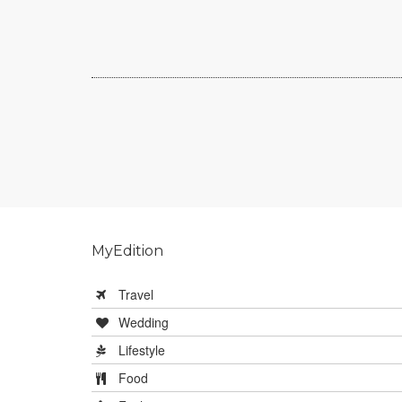
MyEdition
Travel
Wedding
Lifestyle
Food