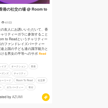
港の社交の場 @ Room to
4103
住の友人にお誘いいただいて、香
チャリティーガラに参加すること
om to Readというチャリティー
催のファンドレイズパーティー
展途上国の子ども達の識字能力と
おける男女の平等へのサポ
Read
レイズ
オークション
香港
ーズンズ
チャリティ
ゥーリード
Room To Read
社交界
ー
ガラパーティー
寄付
sted by
AZUMI