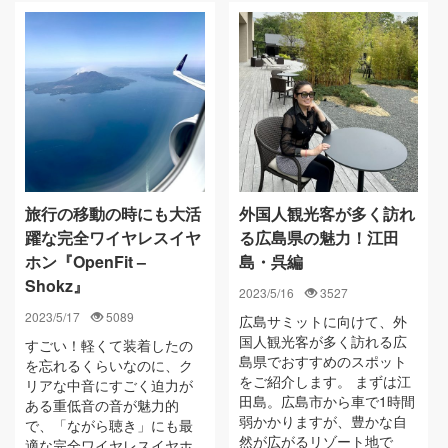
旅行の移動の時にも大活
外国人観光客が多く訪れ
躍な完全ワイヤレスイヤ
る広島県の魅力！江田
ホン『OpenFit –
島・呉編
Shokz』
2023/5/16
3527
2023/5/17
5089
広島サミットに向けて、外
国人観光客が多く訪れる広
すごい！軽くて装着したの
島県でおすすめのスポット
を忘れるくらいなのに、ク
をご紹介します。 まずは江
リアな中音にすごく迫力が
田島。広島市から車で1時間
ある重低音の音が魅力的
弱かかりますが、豊かな自
で、「ながら聴き」にも最
然が広がるリゾート地で
適な完全ワイヤレスイヤホ