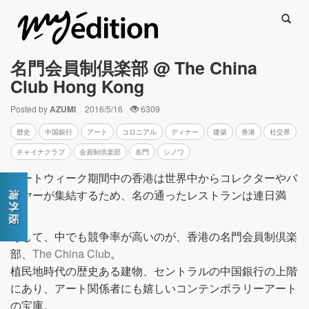
Searc
名門会員制倶楽部 @ The China
Club Hong Kong
Posted by
AZUMI
2016/5/16
6309
歴史
中国銀行
アート
コロニアル
ディナー
建築
香港
社交界
チャイナクラブ
会員制倶楽部
名門
シノワ
アートウィーク期間中の香港は世界中からコレクターやバ
イヤーが集結するため、名の通ったレストランは連日満
席。
そして、中でも競争率が高いのが、香港の名門会員制倶楽
部、
The China Club
。
植民地時代の歴史ある建物、セントラルの中国銀行の上階
にあり、アート関係者にも嬉しいコンテンポラリーアート
の宝庫。