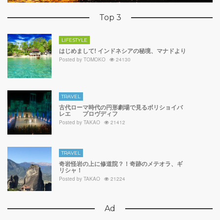
Top 3
LIFESTYLE
はじめまして! インドネシアの秘境、マナドより
Posted by
TOMOKO
24130
TRAVEL
古代ローマ時代の円形劇場で見るボリショイバ
レエ プロヴディフ
Posted by
TAKAO
21412
TRAVEL
奇岩怪岩の上に修道院？！奇跡のメテオラ、ギ
リシャ！
Posted by
TAKAO
21224
Ad