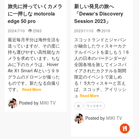
旅先に持っていくカメラ
新しい発見の旅へ
に一押しな motorola
「Dewar‘s Discovery
edge 50 pro
Session 2023」
2024/7/10
2583
2023/11/10
2019
最近毎月半分は海外生活を
スコットランドとジャパン
送っていますが、その度に
が融合したウィスキーカク
持ち運びやすい高性能なカ
テルイベントを楽しもう！6
メラを求めています。ちな
人の日本のバーテンダーが
みに下のカメラは、Hover
全国各地を旅してインスパ
Air X1 Smart AIという９９
イアされたカクテルを期間
グラムのドローンが撮った
限定のイベントで楽しめ
ものです。新たなる自撮り
る！ 5大ウィスキーと言え
です。
ば、スコッチ、アイリッシ
Read More
ュ
Read More
Posted by
MIKI TV
旅
ウィスキー
Posted by
MIKI TV