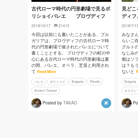
古代ローマ時代の円形劇場で見るボ
見どこ
リショイバレエ プロヴディフ
ディフ
2018/10/17
21413
2018/7/1
今回は以前にも書いたことがある、ブル
みなさ
ガリアは、プロヴディフの古代ローマ時
らいご
代の円形劇場で催されたバレエについて
グルト
書くこととする。 プロヴディフの町の中
なじみ
心にある古代ローマ時代の円形劇場は夏
都はソ
の間、バレエ、オペラ、芝居と利用され
は？も
て
ないと
Read More
R
バレエ
ボリショイ
Bulgaria
Plovdiv
Bulgaria
Ancient Theater
オスマン
Posted by
TAKAO
Po