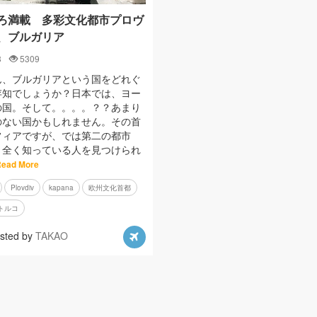
ろ満載 多彩文化都市プロヴ
、ブルガリア
3
5309
ん、ブルガリアという国をどれぐ
存知でしょうか？日本では、ヨー
の国。そして。。。。？？あまり
のない国かもしれません。その首
フィアですが、では第二の都市
う全く知っている人を見つけられ
ead More
Plovdiv
kapana
欧州文化首都
トルコ
sted by
TAKAO