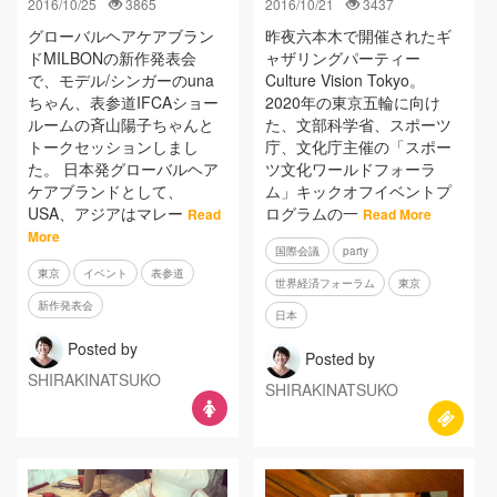
2016/10/25
3865
2016/10/21
3437
グローバルヘアケアブラン
昨夜六本木で開催されたギ
ドMILBONの新作発表会
ャザリングパーティー
で、モデル/シンガーのuna
Culture Vision Tokyo。
ちゃん、表参道IFCAショー
2020年の東京五輪に向け
ルームの斉山陽子ちゃんと
た、文部科学省、スポーツ
トークセッションしまし
庁、文化庁主催の「スポー
た。 日本発グローバルヘア
ツ文化ワールドフォーラ
ケアブランドとして、
ム」キックオフイベントプ
USA、アジアはマレー
ログラムの一
Read
Read More
More
国際会議
party
東京
イベント
表参道
世界経済フォーラム
東京
新作発表会
日本
Posted by
Posted by
SHIRAKINATSUKO
SHIRAKINATSUKO