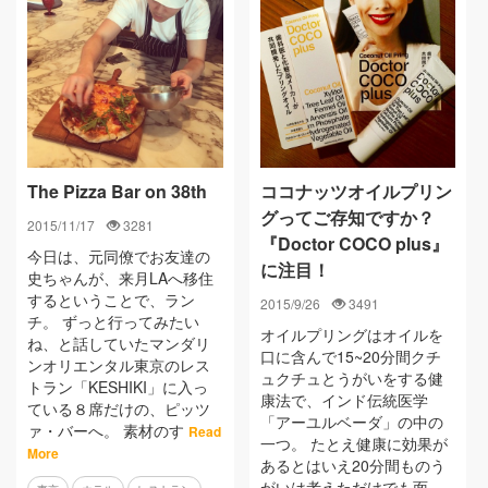
The Pizza Bar on 38th
ココナッツオイルプリン
グってご存知ですか？
2015/11/17
3281
『Doctor COCO plus』
今日は、元同僚でお友達の
に注目！
史ちゃんが、来月LAへ移住
するということで、ラン
2015/9/26
3491
チ。 ずっと行ってみたい
オイルプリングはオイルを
ね、と話していたマンダリ
口に含んで15~20分間クチ
ンオリエンタル東京のレス
ュクチュとうがいをする健
トラン「KESHIKI」に入っ
康法で、インド伝統医学
ている８席だけの、ピッツ
「アーユルベーダ」の中の
ァ・バーへ。 素材のす
Read
一つ。 たとえ健康に効果が
More
あるとはいえ20分間ものう
がいは考えただけでも面