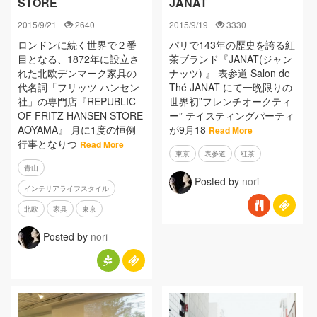
STORE
JANAT
2015/9/21
2640
2015/9/19
3330
ロンドンに続く世界で２番
パリで143年の歴史を誇る紅
目となる、1872年に設立さ
茶ブランド『JANAT(ジャン
れた北欧デンマーク家具の
ナッツ) 』 表参道 Salon de
代名詞「フリッツ ハンセン
Thé JANAT にて一晩限りの
社」の専門店『REPUBLIC
世界初”フレンチオークティ
OF FRITZ HANSEN STORE
ー” テイスティングパーティ
AOYAMA』 月に1度の恒例
が9月18
Read More
行事となりつ
Read More
東京
表参道
紅茶
青山
Posted by
nori
インテリアライフスタイル
北欧
家具
東京
Posted by
nori