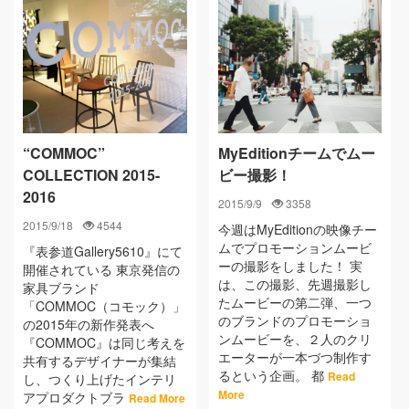
“COMMOC”
MyEditionチームでムー
COLLECTION 2015-
ビー撮影！
2016
2015/9/9
3358
2015/9/18
4544
今週はMyEditionの映像チー
ムでプロモーションムービ
『表参道Gallery5610』にて
ーの撮影をしました！ 実
開催されている 東京発信の
は、この撮影、先週撮影し
家具ブランド
たムービーの第二弾、一つ
「COMMOC（コモック）」
のブランドのプロモーショ
の2015年の新作発表へ
ンムービーを、２人のクリ
『COMMOC』は同じ考えを
エーターが一本づつ制作す
共有するデザイナーが集結
るという企画。 都
Read
し、つくり上げたインテリ
More
アプロダクトブラ
Read More