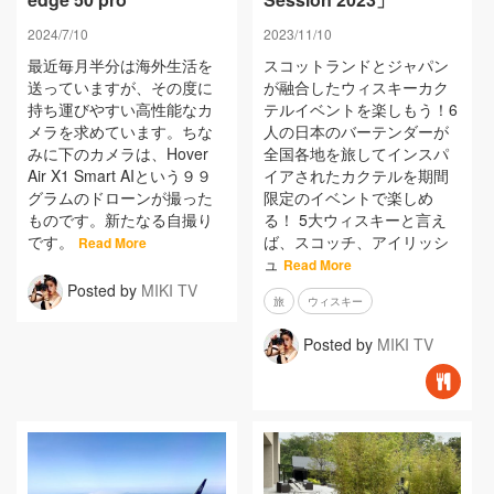
2024/7/10
2023/11/10
最近毎月半分は海外生活を
スコットランドとジャパン
送っていますが、その度に
が融合したウィスキーカク
持ち運びやすい高性能なカ
テルイベントを楽しもう！6
メラを求めています。ちな
人の日本のバーテンダーが
みに下のカメラは、Hover
全国各地を旅してインスパ
Air X1 Smart AIという９９
イアされたカクテルを期間
グラムのドローンが撮った
限定のイベントで楽しめ
ものです。新たなる自撮り
る！ 5大ウィスキーと言え
です。
ば、スコッチ、アイリッシ
Read More
ュ
Read More
Posted by
MIKI TV
旅
ウィスキー
Posted by
MIKI TV