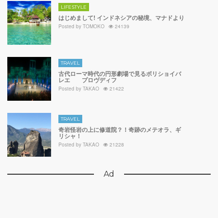
LIFESTYLE
はじめまして! インドネシアの秘境、マナドより
Posted by
TOMOKO
24139
TRAVEL
古代ローマ時代の円形劇場で見るボリショイバ
レエ プロヴディフ
Posted by
TAKAO
21422
TRAVEL
奇岩怪岩の上に修道院？！奇跡のメテオラ、ギ
リシャ！
Posted by
TAKAO
21228
Ad