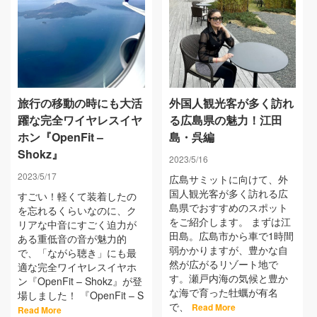
旅行の移動の時にも大活
外国人観光客が多く訪れ
躍な完全ワイヤレスイヤ
る広島県の魅力！江田
ホン『OpenFit –
島・呉編
Shokz』
2023/5/16
2023/5/17
広島サミットに向けて、外
国人観光客が多く訪れる広
すごい！軽くて装着したの
島県でおすすめのスポット
を忘れるくらいなのに、ク
をご紹介します。 まずは江
リアな中音にすごく迫力が
田島。広島市から車で1時間
ある重低音の音が魅力的
弱かかりますが、豊かな自
で、「ながら聴き」にも最
然が広がるリゾート地で
適な完全ワイヤレスイヤホ
す。瀬戸内海の気候と豊か
ン『OpenFit – Shokz』が登
な海で育った牡蠣が有名
場しました！ 『OpenFit – S
で、
Read More
Read More