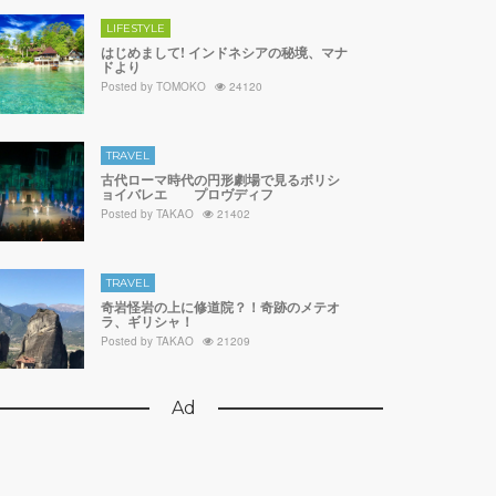
LIFESTYLE
はじめまして! インドネシアの秘境、マナ
ドより
Posted by
TOMOKO
24120
TRAVEL
古代ローマ時代の円形劇場で見るボリシ
ョイバレエ プロヴディフ
Posted by
TAKAO
21402
TRAVEL
奇岩怪岩の上に修道院？！奇跡のメテオ
ラ、ギリシャ！
Posted by
TAKAO
21209
Ad