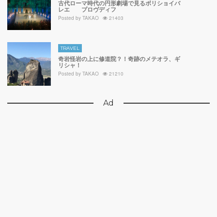
古代ローマ時代の円形劇場で見るボリショイバ
レエ プロヴディフ
Posted by
TAKAO
21403
TRAVEL
奇岩怪岩の上に修道院？！奇跡のメテオラ、ギ
リシャ！
Posted by
TAKAO
21210
Ad