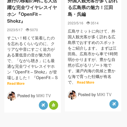
旅行の移動の時にも大活
外国人観光客が多く訪れ
躍な完全ワイヤレスイヤ
る広島県の魅力！江田
ホン『OpenFit –
島・呉編
Shokz』
2023/5/16
3514
2023/5/17
5070
広島サミットに向けて、外
国人観光客が多く訪れる広
すごい！軽くて装着したの
島県でおすすめのスポット
を忘れるくらいなのに、ク
をご紹介します。 まずは江
リアな中音にすごく迫力が
田島。広島市から車で1時間
ある重低音の音が魅力的
弱かかりますが、豊かな自
で、「ながら聴き」にも最
然が広がるリゾート地で
適な完全ワイヤレスイヤホ
す。瀬戸内海の気候と豊か
ン『OpenFit – Shokz』が登
な海で育った牡蠣が有名
場しました！ 『OpenFit – S
で、
Read More
Read More
Posted by
MIKI TV
Posted by
MIKI TV