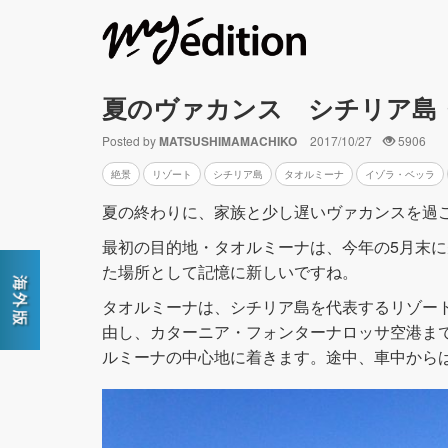
夏のヴァカンス シチリア島
Posted by
MATSUSHIMAMACHIKO
2017/10/27
5906
絶景
リゾート
シチリア島
タオルミーナ
イゾラ・ベッラ
夏の終わりに、家族と少し遅いヴァカンスを過
最初の目的地・タオルミーナは、今年の5月末
た場所として記憶に新しいですね。
タオルミーナは、シチリア島を代表するリゾー
由し、カターニア・フォンターナロッサ空港ま
ルミーナの中心地に着きます。途中、車中から