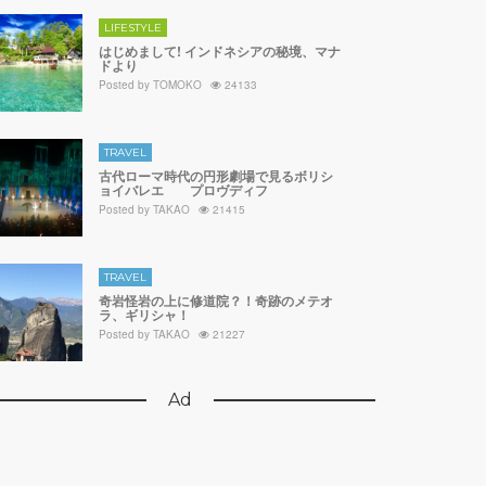
LIFESTYLE
はじめまして! インドネシアの秘境、マナ
ドより
Posted by
TOMOKO
24133
TRAVEL
古代ローマ時代の円形劇場で見るボリシ
ョイバレエ プロヴディフ
Posted by
TAKAO
21415
TRAVEL
奇岩怪岩の上に修道院？！奇跡のメテオ
ラ、ギリシャ！
Posted by
TAKAO
21227
Ad