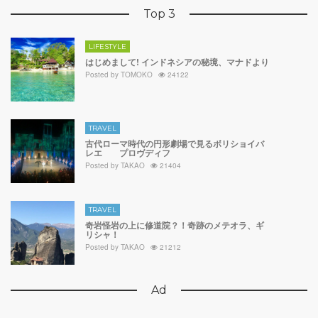
Top 3
LIFESTYLE
はじめまして! インドネシアの秘境、マナドより
Posted by
TOMOKO
24122
TRAVEL
古代ローマ時代の円形劇場で見るボリショイバ
レエ プロヴディフ
Posted by
TAKAO
21404
TRAVEL
奇岩怪岩の上に修道院？！奇跡のメテオラ、ギ
リシャ！
Posted by
TAKAO
21212
Ad