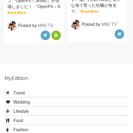
ン『OpenFit – Shokz』が登
な海で育った牡蠣が有名
場しました！ 『OpenFit – S
で、
Read More
Read More
Posted by
MIKI TV
Posted by
MIKI TV
MyEdition
Travel
Wedding
Lifestyle
Food
Fashion