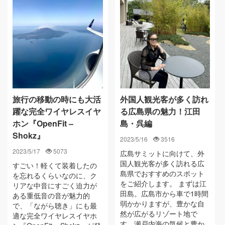
旅行の移動の時にも大活
外国人観光客が多く訪れ
躍な完全ワイヤレスイヤ
る広島県の魅力！江田
ホン『OpenFit –
島・呉編
Shokz』
2023/5/16
3516
2023/5/17
5073
広島サミットに向けて、外
国人観光客が多く訪れる広
すごい！軽くて装着したの
島県でおすすめのスポット
を忘れるくらいなのに、ク
をご紹介します。 まずは江
リアな中音にすごく迫力が
田島。広島市から車で1時間
ある重低音の音が魅力的
弱かかりますが、豊かな自
で、「ながら聴き」にも最
然が広がるリゾート地で
適な完全ワイヤレスイヤホ
す。瀬戸内海の気候と豊か