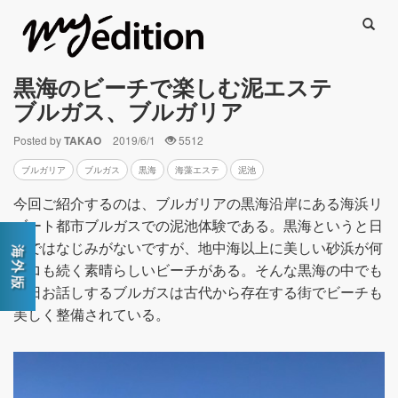
Searc
黒海のビーチで楽しむ泥エステ
ブルガス、ブルガリア
Posted by
TAKAO
2019/6/1
5512
ブルガリア
ブルガス
黒海
海藻エステ
泥池
今回ご紹介するのは、ブルガリアの黒海沿岸にある海浜リ
ゾート都市ブルガスでの泥池体験である。黒海というと日
本ではなじみがないですが、地中海以上に美しい砂浜が何
キロも続く素晴らしいビーチがある。そんな黒海の中でも
今日お話しするブルガスは古代から存在する街でビーチも
美しく整備されている。