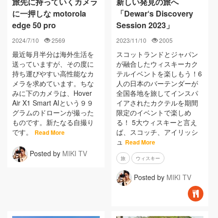
旅先に持っていくカメラ
新しい発見の旅へ
に一押しな motorola
「Dewar‘s Discovery
edge 50 pro
Session 2023」
2024/7/10
2569
2023/11/10
2005
最近毎月半分は海外生活を
スコットランドとジャパン
送っていますが、その度に
が融合したウィスキーカク
持ち運びやすい高性能なカ
テルイベントを楽しもう！6
メラを求めています。ちな
人の日本のバーテンダーが
みに下のカメラは、Hover
全国各地を旅してインスパ
Air X1 Smart AIという９９
イアされたカクテルを期間
グラムのドローンが撮った
限定のイベントで楽しめ
ものです。新たなる自撮り
る！ 5大ウィスキーと言え
です。
ば、スコッチ、アイリッシ
Read More
ュ
Read More
Posted by
MIKI TV
旅
ウィスキー
Posted by
MIKI TV