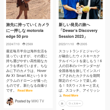
旅先に持っていくカメラ
新しい発見の旅へ
に一押しな motorola
「Dewar‘s Discovery
edge 50 pro
Session 2023」
2024/7/10
2569
2023/11/10
2005
最近毎月半分は海外生活を
スコットランドとジャパン
送っていますが、その度に
が融合したウィスキーカク
持ち運びやすい高性能なカ
テルイベントを楽しもう！6
メラを求めています。ちな
人の日本のバーテンダーが
みに下のカメラは、Hover
全国各地を旅してインスパ
Air X1 Smart AIという９９
イアされたカクテルを期間
グラムのドローンが撮った
限定のイベントで楽しめ
ものです。新たなる自撮り
る！ 5大ウィスキーと言え
です。
ば、スコッチ、アイリッシ
Read More
ュ
Read More
Posted by
MIKI TV
旅
ウィスキー