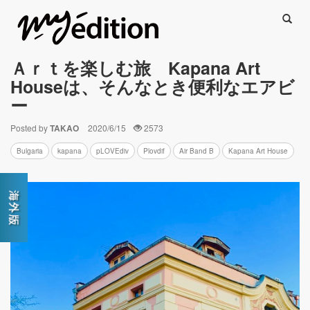
Searc
Ａｒｔを楽しむ旅 Kapana Art
Houseは、そんなとき便利なエアビ
ー
Posted by
TAKAO
2020/6/15
2573
Bulgaria
kapana
pLOVEdiv
Plovdif
Air Band B
Kapana Art House