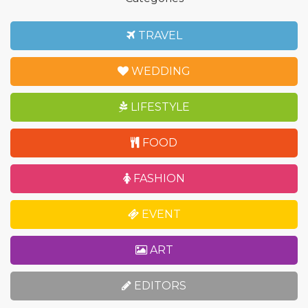
TRAVEL
WEDDING
LIFESTYLE
FOOD
FASHION
EVENT
ART
EDITORS