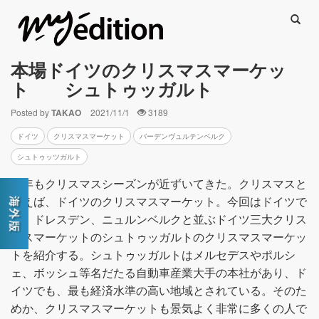
Searc
本場ドイツのクリスマスマーケッ
ト シュトゥッガルト
Posted by
TAKAO
2021/11/1
3189
ドイツ
クリスマスマーケット
バーデンヴュルテンベルク
シュトゥッツガルト
今年もクリスマスシーズンが近ずいてきた。クリスマスと
いえば、ドイツのクリスマスマーケット。今回はドイツで
も、ドレスデン、ニュルンベルクと並ぶドイツ三大クリス
マスマーケットのシュトゥッガルトのクリスマスマーケッ
トを紹介する。シュトゥッガルトはメルセデスやポルシ
ェ、ボッシュ等名だたる自動車産業大手の本社があり、ド
イツでも、最も経済水準の高い地域とされている。そのた
めか、クリスマスマーケットも景気よく非常に多くの人で