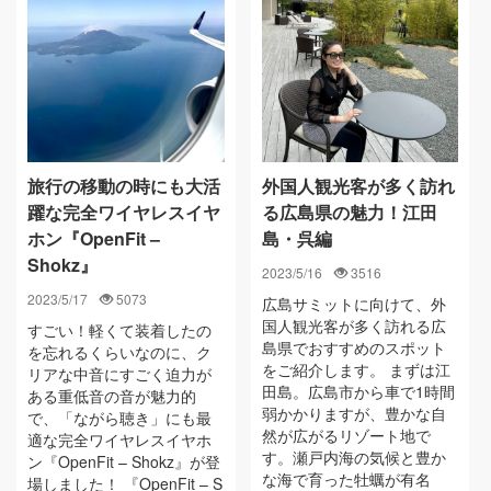
旅行の移動の時にも大活
外国人観光客が多く訪れ
躍な完全ワイヤレスイヤ
る広島県の魅力！江田
ホン『OpenFit –
島・呉編
Shokz』
2023/5/16
3516
2023/5/17
5073
広島サミットに向けて、外
国人観光客が多く訪れる広
すごい！軽くて装着したの
島県でおすすめのスポット
を忘れるくらいなのに、ク
をご紹介します。 まずは江
リアな中音にすごく迫力が
田島。広島市から車で1時間
ある重低音の音が魅力的
弱かかりますが、豊かな自
で、「ながら聴き」にも最
然が広がるリゾート地で
適な完全ワイヤレスイヤホ
す。瀬戸内海の気候と豊か
ン『OpenFit – Shokz』が登
な海で育った牡蠣が有名
場しました！ 『OpenFit – S