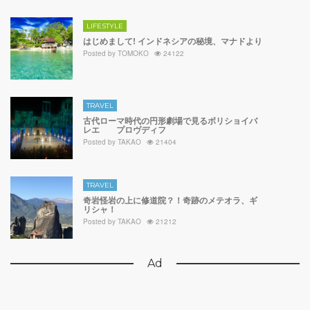
LIFESTYLE
はじめまして! インドネシアの秘境、マナドより
Posted by
TOMOKO
24122
TRAVEL
古代ローマ時代の円形劇場で見るボリショイバ
レエ プロヴディフ
Posted by
TAKAO
21404
TRAVEL
奇岩怪岩の上に修道院？！奇跡のメテオラ、ギ
リシャ！
Posted by
TAKAO
21212
Ad