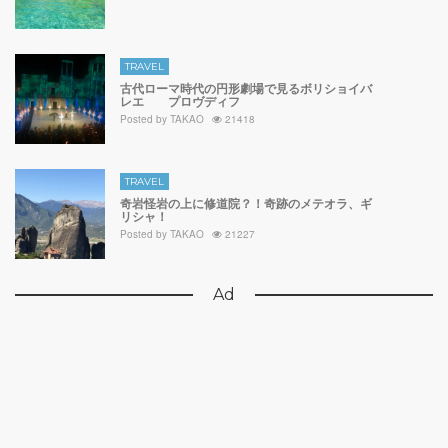
TRAVEL
古代ローマ時代の円形劇場で見るボリショイバ
レエ プロヴディフ
Posted by
TAKAO
21418
TRAVEL
奇岩怪岩の上に修道院？！奇跡のメテオラ、ギ
リシャ！
Posted by
TAKAO
21227
Ad