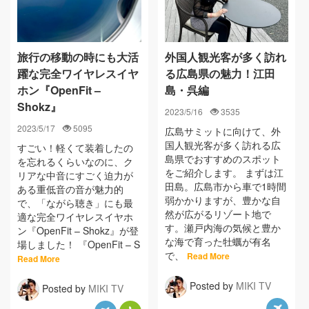
旅行の移動の時にも大活
外国人観光客が多く訪れ
躍な完全ワイヤレスイヤ
る広島県の魅力！江田
ホン『OpenFit –
島・呉編
Shokz』
2023/5/16
3535
2023/5/17
5095
広島サミットに向けて、外
国人観光客が多く訪れる広
すごい！軽くて装着したの
島県でおすすめのスポット
を忘れるくらいなのに、ク
をご紹介します。 まずは江
リアな中音にすごく迫力が
田島。広島市から車で1時間
ある重低音の音が魅力的
弱かかりますが、豊かな自
で、「ながら聴き」にも最
然が広がるリゾート地で
適な完全ワイヤレスイヤホ
す。瀬戸内海の気候と豊か
ン『OpenFit – Shokz』が登
な海で育った牡蠣が有名
場しました！ 『OpenFit – S
で、
Read More
Read More
Posted by
MIKI TV
Posted by
MIKI TV