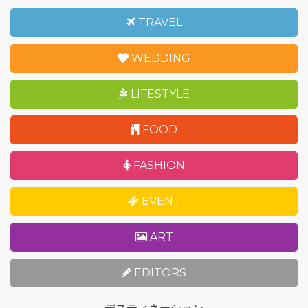
TRAVEL
WEDDING
LIFESTYLE
FOOD
FASHION
EVENT
ART
EDITORS