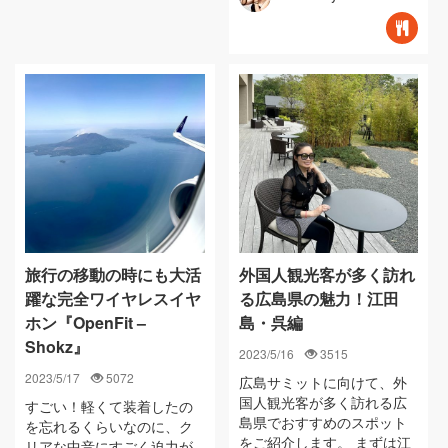
旅行の移動の時にも大活
外国人観光客が多く訪れ
躍な完全ワイヤレスイヤ
る広島県の魅力！江田
ホン『OpenFit –
島・呉編
Shokz』
2023/5/16
3515
2023/5/17
5072
広島サミットに向けて、外
国人観光客が多く訪れる広
すごい！軽くて装着したの
島県でおすすめのスポット
を忘れるくらいなのに、ク
をご紹介します。 まずは江
リアな中音にすごく迫力が