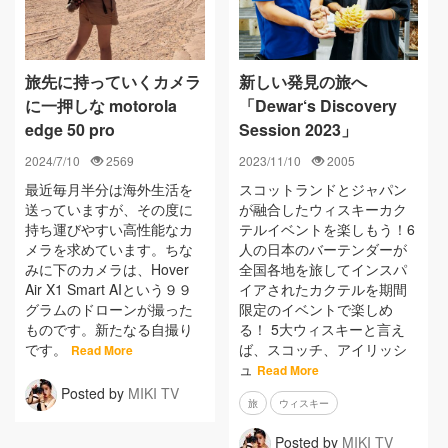
旅先に持っていくカメラ
新しい発見の旅へ
に一押しな motorola
「Dewar‘s Discovery
edge 50 pro
Session 2023」
2024/7/10
2569
2023/11/10
2005
最近毎月半分は海外生活を
スコットランドとジャパン
送っていますが、その度に
が融合したウィスキーカク
持ち運びやすい高性能なカ
テルイベントを楽しもう！6
メラを求めています。ちな
人の日本のバーテンダーが
みに下のカメラは、Hover
全国各地を旅してインスパ
Air X1 Smart AIという９９
イアされたカクテルを期間
グラムのドローンが撮った
限定のイベントで楽しめ
ものです。新たなる自撮り
る！ 5大ウィスキーと言え
です。
ば、スコッチ、アイリッシ
Read More
ュ
Read More
Posted by
MIKI TV
旅
ウィスキー
Posted by
MIKI TV