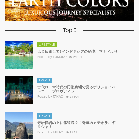
Top 3
LIFESTYLE
はじめまして! インドネシアの秘境、マナドより
Posted by
TOMOKO
24121
TRAVEL
古代ローマ時代の円形劇場で見るボリショイバ
レエ プロヴディフ
Posted by
TAKAO
21404
TRAVEL
奇岩怪岩の上に修道院？！奇跡のメテオラ、ギ
リシャ！
Posted by
TAKAO
21211