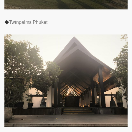
◆
Twinpalms Phuket