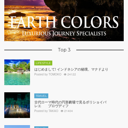
Top 3
LIFESTYLE
はじめまして! インドネシアの秘境、マナドより
Posted by
TOMOKO
24122
TRAVEL
古代ローマ時代の円形劇場で見るボリショイバ
レエ プロヴディフ
Posted by
TAKAO
21404