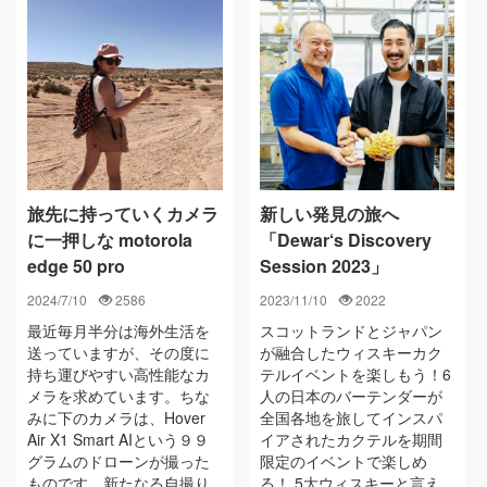
旅先に持っていくカメラ
新しい発見の旅へ
に一押しな motorola
「Dewar‘s Discovery
edge 50 pro
Session 2023」
2024/7/10
2586
2023/11/10
2022
最近毎月半分は海外生活を
スコットランドとジャパン
送っていますが、その度に
が融合したウィスキーカク
持ち運びやすい高性能なカ
テルイベントを楽しもう！6
メラを求めています。ちな
人の日本のバーテンダーが
みに下のカメラは、Hover
全国各地を旅してインスパ
Air X1 Smart AIという９９
イアされたカクテルを期間
グラムのドローンが撮った
限定のイベントで楽しめ
ものです。新たなる自撮り
る！ 5大ウィスキーと言え