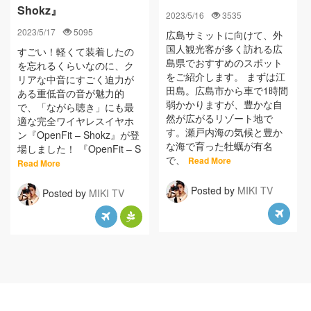
Shokz』
2023/5/16
3535
2023/5/17
5095
広島サミットに向けて、外
国人観光客が多く訪れる広
すごい！軽くて装着したの
島県でおすすめのスポット
を忘れるくらいなのに、ク
をご紹介します。 まずは江
リアな中音にすごく迫力が
田島。広島市から車で1時間
ある重低音の音が魅力的
弱かかりますが、豊かな自
で、「ながら聴き」にも最
然が広がるリゾート地で
適な完全ワイヤレスイヤホ
す。瀬戸内海の気候と豊か
ン『OpenFit – Shokz』が登
な海で育った牡蠣が有名
場しました！ 『OpenFit – S
で、
Read More
Read More
Posted by
MIKI TV
Posted by
MIKI TV