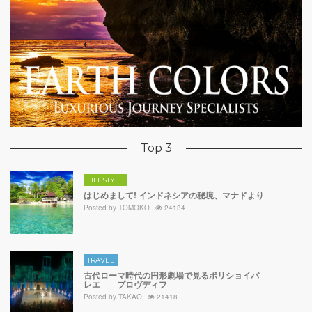
Top 3
LIFESTYLE
はじめまして! インドネシアの秘境、マナドより
Posted by
TOMOKO
24134
TRAVEL
古代ローマ時代の円形劇場で見るボリショイバ
レエ プロヴディフ
Posted by
TAKAO
21418