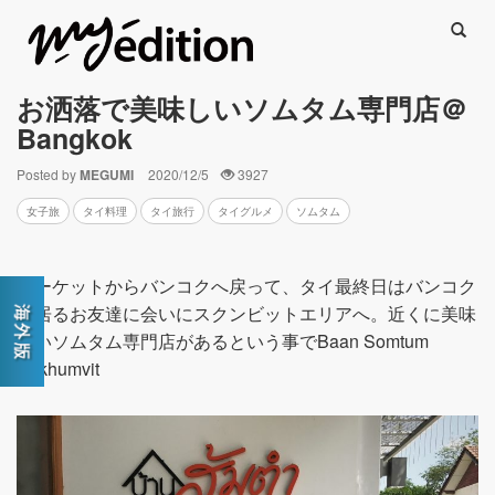
Searc
お洒落で美味しいソムタム専門店＠
Bangkok
Posted by
MEGUMI
2020/12/5
3927
女子旅
タイ料理
タイ旅行
タイグルメ
ソムタム
プーケットからバンコクへ戻って、タイ最終日はバンコク
に居るお友達に会いにスクンビットエリアへ。近くに美味
しいソムタム専門店があるという事でBaan Somtum
Sukhumvit