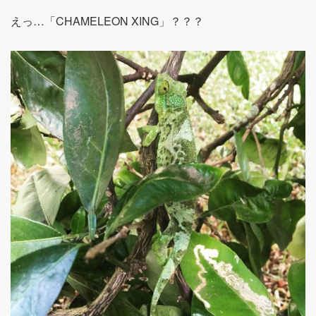
えっ…「CHAMELEON XING」？？？