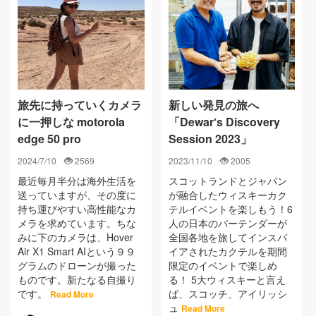
旅先に持っていくカメラ
新しい発見の旅へ
に一押しな motorola
「Dewar‘s Discovery
edge 50 pro
Session 2023」
2024/7/10
2569
2023/11/10
2005
最近毎月半分は海外生活を
スコットランドとジャパン
送っていますが、その度に
が融合したウィスキーカク
持ち運びやすい高性能なカ
テルイベントを楽しもう！6
メラを求めています。ちな
人の日本のバーテンダーが
みに下のカメラは、Hover
全国各地を旅してインスパ
Air X1 Smart AIという９９
イアされたカクテルを期間
グラムのドローンが撮った
限定のイベントで楽しめ
ものです。新たなる自撮り
る！ 5大ウィスキーと言え
です。
ば、スコッチ、アイリッシ
Read More
ュ
Read More