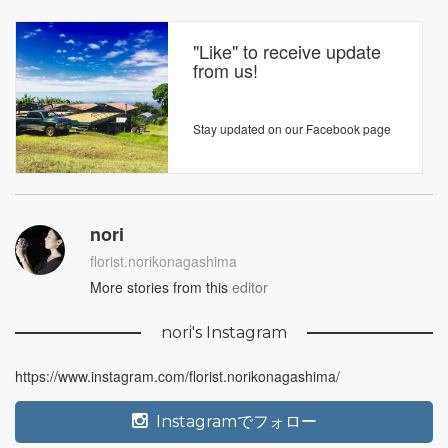
"Like" to receive update
from us!
Stay updated on our Facebook page
nori
florist.norikonagashima
More stories from this
editor
nori's Instagram
https://www.instagram.com/florist.norikonagashima/
Instagramでフォロー