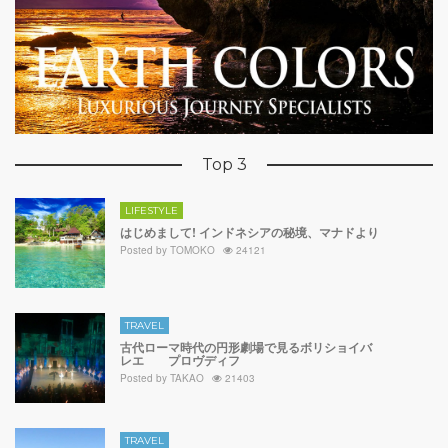
Top 3
LIFESTYLE
はじめまして! インドネシアの秘境、マナドより
Posted by
TOMOKO
24121
TRAVEL
古代ローマ時代の円形劇場で見るボリショイバ
レエ プロヴディフ
Posted by
TAKAO
21403
TRAVEL