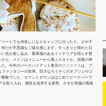
イベートでも仲良しになりキャンプに行ったり、さや子
、何だか不思議なご縁を感じます。すっきりと晴れた日
かい光が差し込み、重厚感のあるインテリアを照らす贅
ェから、メインはメニューから選ぶスタイル。自慢の神
した。今年のパークハイアット東京の
クリスマス
は、プ
的なファンタジーの世界。巨大なろうそくのオブジェやゴ
が素敵でした。カウントダウンははじめてピークバーで
アを取り入れ、個性を追求する姿勢、さすが老舗の風格