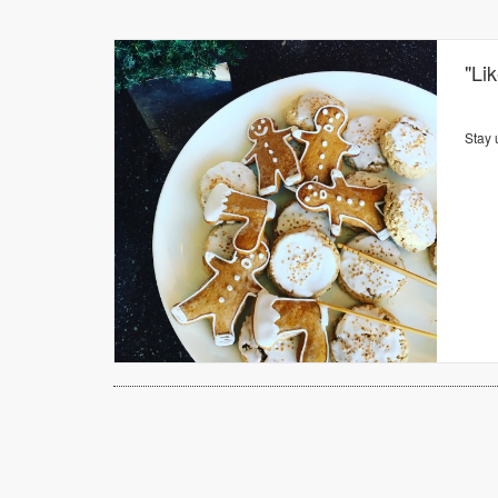
"Li
Stay 