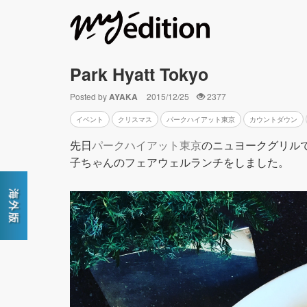
Park Hyatt Tokyo
Posted by
AYAKA
2015/12/25
2377
イベント
クリスマス
パークハイアット東京
カウントダウン
先日
パークハイアット東京
のニュヨークグリル
子ちゃんのフェアウェルランチをしました。