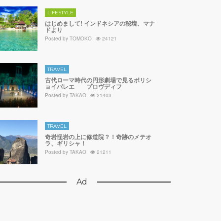
LIFESTYLE
はじめまして! インドネシアの秘境、マナ
ドより
Posted by
TOMOKO
24121
TRAVEL
古代ローマ時代の円形劇場で見るボリシ
ョイバレエ プロヴディフ
Posted by
TAKAO
21403
TRAVEL
奇岩怪岩の上に修道院？！奇跡のメテオ
ラ、ギリシャ！
Posted by
TAKAO
21211
Ad