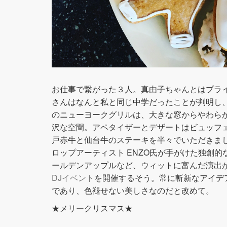
お仕事で繋がった３人。真由子ちゃんとはプラ
さんはなんと私と同じ中学だったことが判明し
のニューヨークグリルは、大きな窓からやわら
沢な空間。アペタイザーとデザートはビュッフ
戸赤牛と仙台牛のステーキを半々でいただきま
ロップアーティスト ENZO氏が手がけた独創
ールデンアップルなど、ウィットに富んだ演出
DJイベント
を開催するそう。常に斬新なアイデ
であり、色褪せない美しさなのだと改めて。
★メリークリスマス★