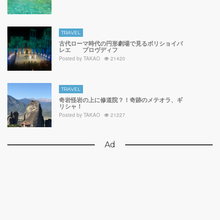
TRAVEL
古代ローマ時代の円形劇場で見るボリショイバ
レエ プロヴディフ
Posted by
TAKAO
21420
TRAVEL
奇岩怪岩の上に修道院？！奇跡のメテオラ、ギ
リシャ！
Posted by
TAKAO
21227
Ad